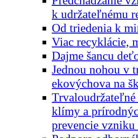
Predchádzanie vz
k udržateľnému r
Od triedenia k mi
Viac recyklácie, 
Dajme šancu deťo
Jednou nohou v tr
ekovýchova na š
Trvaloudržateľné 
klímy a prírodný
prevencie vzniku 