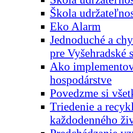
Škola udržateľnos
Eko Alarm
Jednoduché a chyt
pre Vyšehradské 
Ako implementova
hospodárstve
Povedzme si všet
Triedenie a recyk
každodenného ži