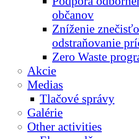
Podpora odbornéh
občanov
Zníženie znečisťo
odstraňovanie prí
Zero Waste progr
Akcie
Medias
Tlačové správy
Galérie
Other activities