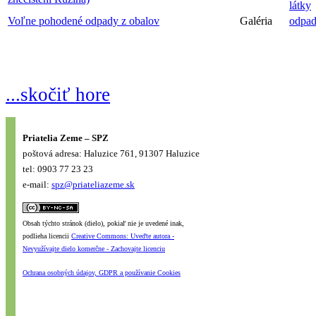
látky
Voľne pohodené odpady z obalov
Galéria
odpa
...skočiť hore
Priatelia Zeme – SPZ
poštová adresa: Haluzice 761, 91307 Haluzice
tel: 0903 77 23 23
e-mail:
spz@priateliazeme.sk
Obsah týchto stránok (dielo), pokiaľ nie je uvedené inak,
podlieha licencii
Creative Commons: Uveďte autora -
Nevyužívajte dielo komerčne - Zachovajte licenciu
Ochrana osobných údajov, GDPR a používanie Cookies