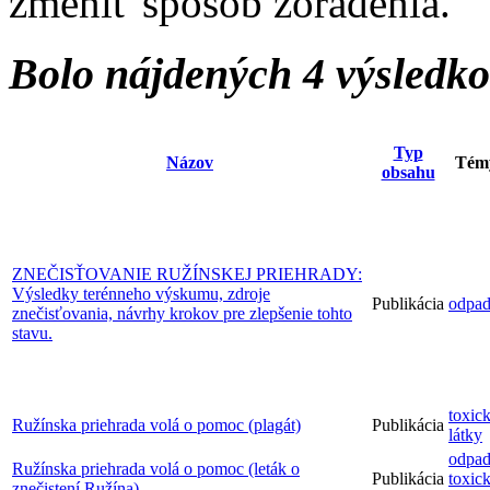
zmeniť spôsob zoradenia.
Bolo nájdených 4 výsledk
Typ
Názov
Tém
obsahu
ZNEČISŤOVANIE RUŽÍNSKEJ PRIEHRADY:
Výsledky terénneho výskumu, zdroje
Publikácia
odpa
znečisťovania, návrhy krokov pre zlepšenie tohto
stavu.
toxic
Ružínska priehrada volá o pomoc (plagát)
Publikácia
látky
odpa
Ružínska priehrada volá o pomoc (leták o
Publikácia
toxic
znečistení Ružína)