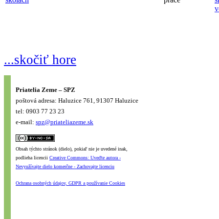
v
...skočiť hore
Priatelia Zeme – SPZ
poštová adresa: Haluzice 761, 91307 Haluzice
tel: 0903 77 23 23
e-mail:
spz@priateliazeme.sk
Obsah týchto stránok (dielo), pokiaľ nie je uvedené inak,
podlieha licencii
Creative Commons: Uveďte autora -
Nevyužívajte dielo komerčne - Zachovajte licenciu
Ochrana osobných údajov, GDPR a používanie Cookies