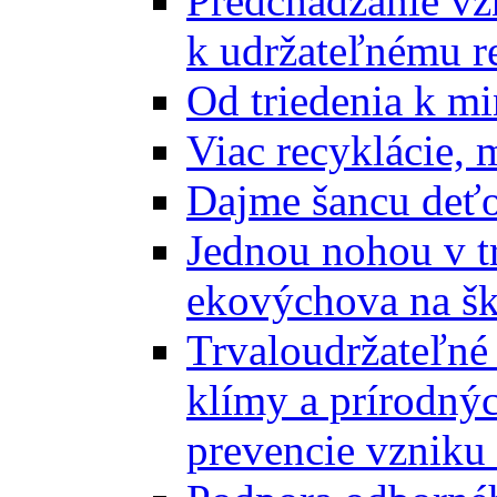
Predchádzanie vz
k udržateľnému r
Od triedenia k mi
Viac recyklácie, 
Dajme šancu deťo
Jednou nohou v tr
ekovýchova na š
Trvaloudržateľné 
klímy a prírodný
prevencie vzniku 