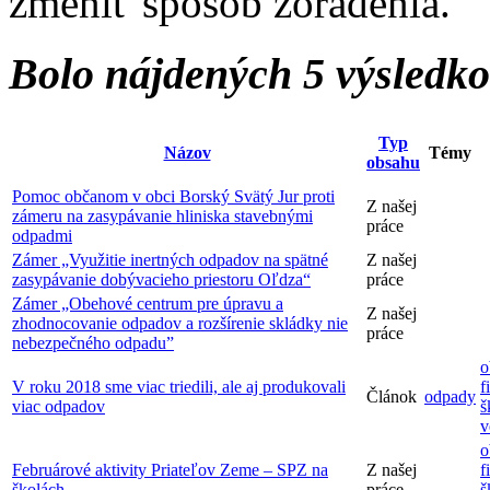
zmeniť spôsob zoradenia.
Bolo nájdených 5 výsledk
Typ
Názov
Témy
obsahu
Pomoc občanom v obci Borský Svätý Jur proti
Z našej
zámeru na zasypávanie hliniska stavebnými
práce
odpadmi
Zámer „Využitie inertných odpadov na spätné
Z našej
zasypávanie dobývacieho priestoru Oľdza“
práce
Zámer „Obehové centrum pre úpravu a
Z našej
zhodnocovanie odpadov a rozšírenie skládky nie
práce
nebezpečného odpadu”
o
V roku 2018 sme viac triedili, ale aj produkovali
f
Článok
odpady
viac odpadov
š
v
o
Februárové aktivity Priateľov Zeme – SPZ na
Z našej
f
školách
práce
š