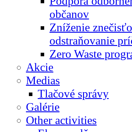
Podpora odbornéh
občanov
Zníženie znečisťo
odstraňovanie prí
Zero Waste progr
Akcie
Medias
Tlačové správy
Galérie
Other activities