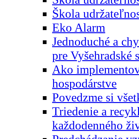
Škola udržateľnos
Eko Alarm
Jednoduché a chyt
pre Vyšehradské 
Ako implementova
hospodárstve
Povedzme si všet
Triedenie a recyk
každodenného ži