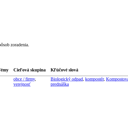
pôsob zoradenia.
Témy
Cieľová skupina
Kľúčové slová
obce / firmy
,
Biologický odpad
,
kompostér
,
Kompostova
verejnosť
prednáška