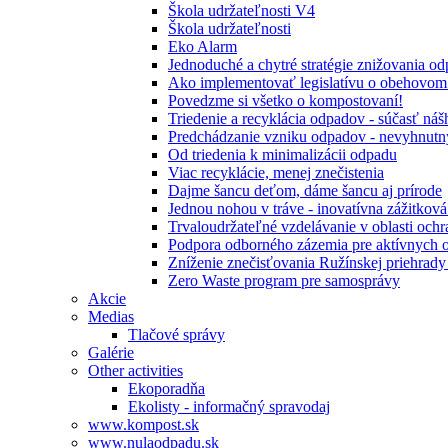
Škola udržateľnosti V4
Škola udržateľnosti
Eko Alarm
Jednoduché a chytré stratégie znižovania 
Ako implementovať legislatívu o obehovom
Povedzme si všetko o kompostovaní!
Triedenie a recyklácia odpadov - súčasť ná
Predchádzanie vzniku odpadov - nevyhnutn
Od triedenia k minimalizácii odpadu
Viac recyklácie, menej znečistenia
Dajme šancu deťom, dáme šancu aj prírode
Jednou nohou v tráve - inovatívna zážitkov
Trvaloudržateľné vzdelávanie v oblasti ochr
Podpora odborného zázemia pre aktívnych 
Zníženie znečisťovania Ružínskej priehrady 
Zero Waste program pre samosprávy
Akcie
Medias
Tlačové správy
Galérie
Other activities
Ekoporadňa
Ekolisty - informačný spravodaj
www.kompost.sk
www.nulaodpadu.sk