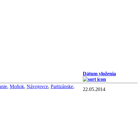
Dátum vloženia
nie
,
Moňok
,
Návojovce
,
Partizánske
,
22.05.2014