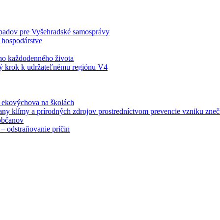
odpadov pre Vyšehradské samosprávy
 hospodárstve
šho každodenného života
ý krok k udržateľnému regiónu V4
á ekovýchova na školách
any klímy a prírodných zdrojov prostredníctvom prevencie vzniku zneči
občanov
– odstraňovanie príčin