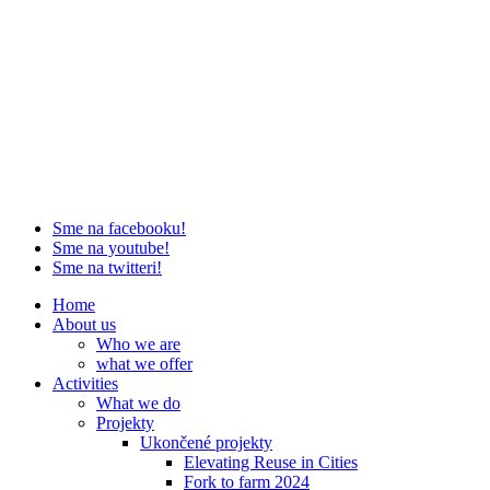
Sme na facebooku!
Sme na youtube!
Sme na twitteri!
Home
About us
Who we are
what we offer
Activities
What we do
Projekty
Ukončené projekty
Elevating Reuse in Cities
Fork to farm 2024