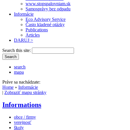
www.stopspalovniam.sk
Samosprávy bez odpadu
Informácie
Eco Advisory Service
Často kladené otázky
Publications
Articles
DARUJ >
Search this site:
search
mapa
Práve sa nachádzate:
Home
»
Informácie
|
Zobraziť mapu stránky
Informations
obce / firmy
verejnosť
školy