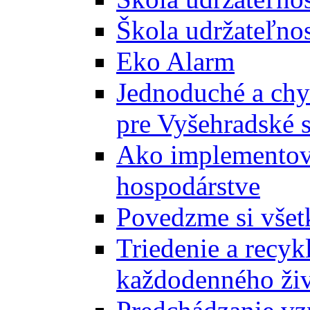
Škola udržateľnos
Eko Alarm
Jednoduché a chyt
pre Vyšehradské 
Ako implementova
hospodárstve
Povedzme si všet
Triedenie a recyk
každodenného ži