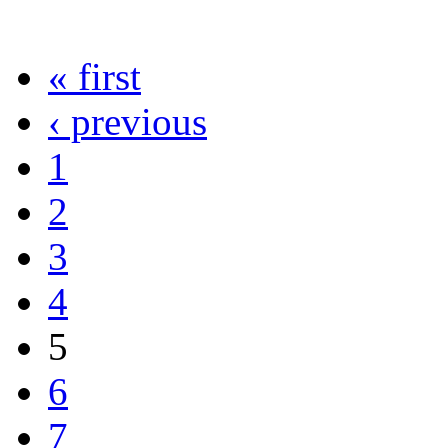
« first
‹ previous
1
2
3
4
5
6
7