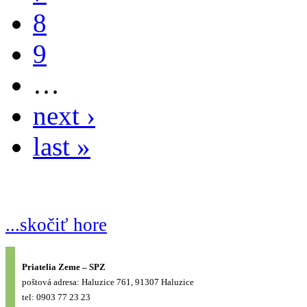
8
9
…
next ›
last »
...skočiť hore
Priatelia Zeme – SPZ
poštová adresa: Haluzice 761, 91307 Haluzice
tel: 0903 77 23 23