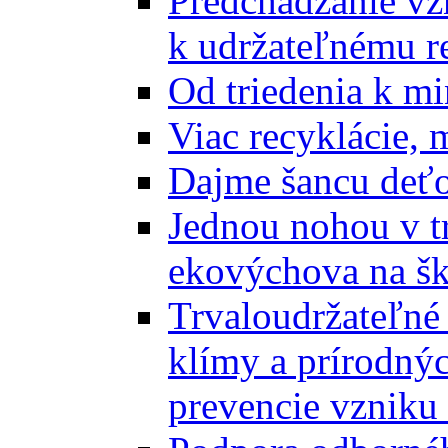
Predchádzanie vz
k udržateľnému r
Od triedenia k mi
Viac recyklácie, 
Dajme šancu deťo
Jednou nohou v tr
ekovýchova na š
Trvaloudržateľné 
klímy a prírodný
prevencie vzniku 