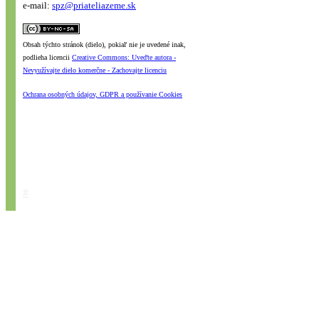
e-mail:
spz@priateliazeme.sk
Obsah týchto stránok (dielo), pokiaľ nie je uvedené inak,
podlieha licencii
Creative Commons: Uveďte autora -
Nevyužívajte dielo komerčne - Zachovajte licenciu
Ochrana osobných údajov, GDPR a používanie Cookies
#