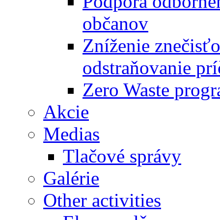
Podpora odbornéh
občanov
Zníženie znečisťo
odstraňovanie prí
Zero Waste progr
Akcie
Medias
Tlačové správy
Galérie
Other activities