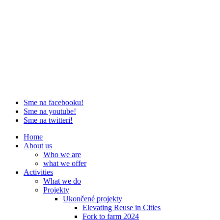
Sme na facebooku!
Sme na youtube!
Sme na twitteri!
Home
About us
Who we are
what we offer
Activities
What we do
Projekty
Ukončené projekty
Elevating Reuse in Cities
Fork to farm 2024