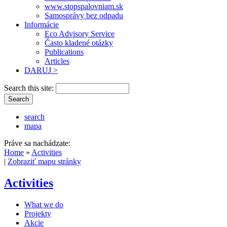
www.stopspalovniam.sk
Samosprávy bez odpadu
Informácie
Eco Advisory Service
Často kladené otázky
Publications
Articles
DARUJ >
Search this site:
search
mapa
Práve sa nachádzate:
Home
»
Activities
|
Zobraziť mapu stránky
Activities
What we do
Projekty
Akcie