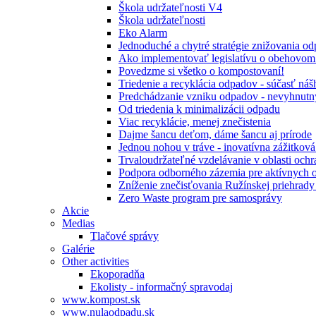
Škola udržateľnosti V4
Škola udržateľnosti
Eko Alarm
Jednoduché a chytré stratégie znižovania 
Ako implementovať legislatívu o obehovom
Povedzme si všetko o kompostovaní!
Triedenie a recyklácia odpadov - súčasť ná
Predchádzanie vzniku odpadov - nevyhnutn
Od triedenia k minimalizácii odpadu
Viac recyklácie, menej znečistenia
Dajme šancu deťom, dáme šancu aj prírode
Jednou nohou v tráve - inovatívna zážitkov
Trvaloudržateľné vzdelávanie v oblasti ochr
Podpora odborného zázemia pre aktívnych 
Zníženie znečisťovania Ružínskej priehrady 
Zero Waste program pre samosprávy
Akcie
Medias
Tlačové správy
Galérie
Other activities
Ekoporadňa
Ekolisty - informačný spravodaj
www.kompost.sk
www.nulaodpadu.sk