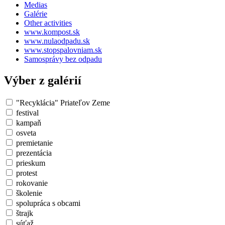
Medias
Galérie
Other activities
www.kompost.sk
www.nulaodpadu.sk
www.stopspalovniam.sk
Samosprávy bez odpadu
Výber z galérií
"Recyklácia" Priateľov Zeme
festival
kampaň
osveta
premietanie
prezentácia
prieskum
protest
rokovanie
školenie
spolupráca s obcami
štrajk
súťaž