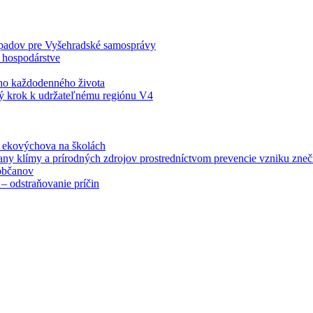
odpadov pre Vyšehradské samosprávy
 hospodárstve
šho každodenného života
ý krok k udržateľnému regiónu V4
á ekovýchova na školách
any klímy a prírodných zdrojov prostredníctvom prevencie vzniku zneči
občanov
– odstraňovanie príčin