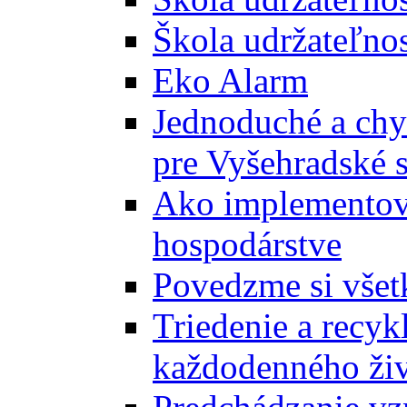
Škola udržateľnos
Eko Alarm
Jednoduché a chyt
pre Vyšehradské 
Ako implementova
hospodárstve
Povedzme si všet
Triedenie a recyk
každodenného ži