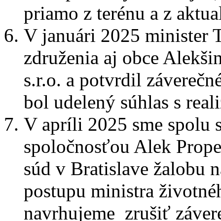
priamo z terénu a z aktu
V januári 2025 minister 
združenia aj obce Alekši
s.r.o. a potvrdil závere
bol udelený súhlas s real
V apríli 2025 sme spolu 
spoločnosťou Alek Proper
súd v Bratislave žalobu 
postupu ministra životnéh
navrhujeme zrušiť záve