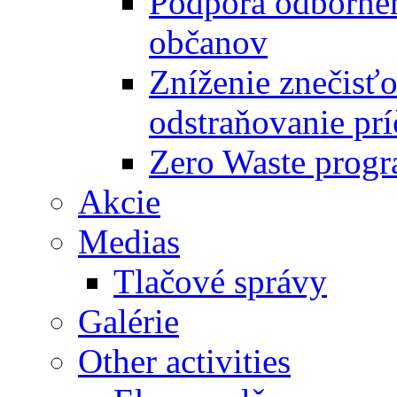
Podpora odbornéh
občanov
Zníženie znečisťo
odstraňovanie prí
Zero Waste progr
Akcie
Medias
Tlačové správy
Galérie
Other activities