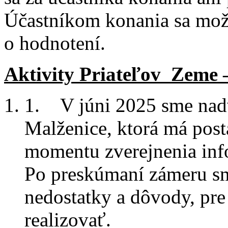
Účastníkom konania sa možn
o hodnotení.
Aktivity Priateľov Zeme 
1. V júni 2025 sme nadv
Malženice, ktorá má post
momentu zverejnenia info
Po preskúmaní zámeru sm
nedostatky a dôvody, pre 
realizovať.