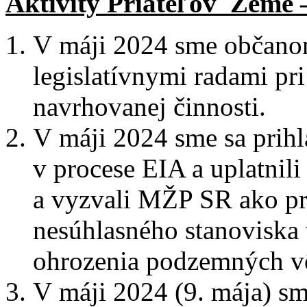
Aktivity Priateľov Zeme 
V máji 2024 sme občano
legislatívnymi radami pri
navrhovanej činnosti.
V máji 2024 sme sa prihlá
v procese EIA a uplatnil
a vyzvali MŽP SR ako pr
nesúhlasného stanoviska
ohrozenia podzemných v
V máji 2024 (9. mája) sm