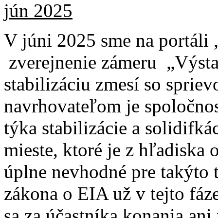
jún 2025
V júni 2025 sme na portáli 
zverejnenie zámeru „Výst
stabilizáciu zmesí so sprie
navrhovateľom je spoločnos
týka stabilizácie a solidif
mieste, ktoré je z hľadiska
úplne nevhodné pre takýto 
zákona o EIA už v tejto fáz
sa za účastníka konania ani