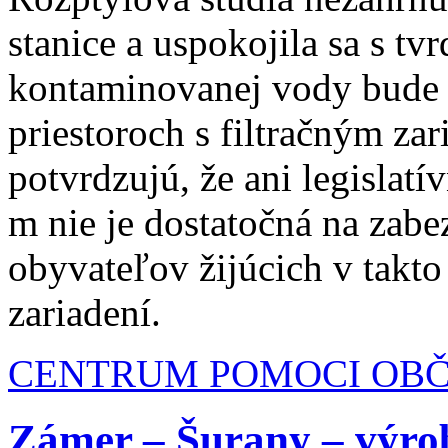
stanice a uspokojila sa s tvr
kontaminovanej vody bude 
priestoroch s filtračným za
potvrdzujú, že ani legislat
m nie je dostatočná na zabe
obyvateľov žijúcich v takto
zariadení.
CENTRUM POMOCI OB
Zámer – Šurany – výro