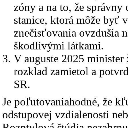
zóny a na to, že správny
stanice, ktorá môže by
znečisťovania ovzdušia 
škodlivými látkami.
V auguste 2025 minister 
rozklad zamietol a potvr
SR.
Je poľutovaniahodné, že kľ
odstupovej vzdialenosti ne
Rozptylová štúdia nezahrnu