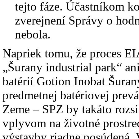
tejto fáze. Účastníkom ko
zverejnení Správy o hodn
nebola.
Napriek tomu, že proces EI
„Šurany industrial park“ a
batérií Gotion Inobat Šuran
predmetnej batériovej prev
Zeme – SPZ by takáto rozsi
vplyvom na životné prostre
výstavby riadne posúdená. 