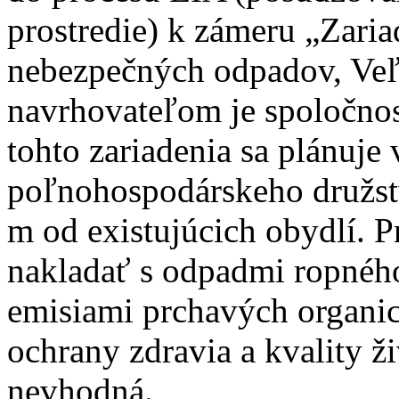
prostredie) k zámeru „Zaria
nebezpečných odpadov, Veľ
navrhovateľom je spoločnos
tohto zariadenia sa plánuje 
poľnohospodárskeho družstv
m od existujúcich obydlí. P
nakladať s odpadmi ropnéh
emisiami prchavých organick
ochrany zdravia a kvality ž
nevhodná.