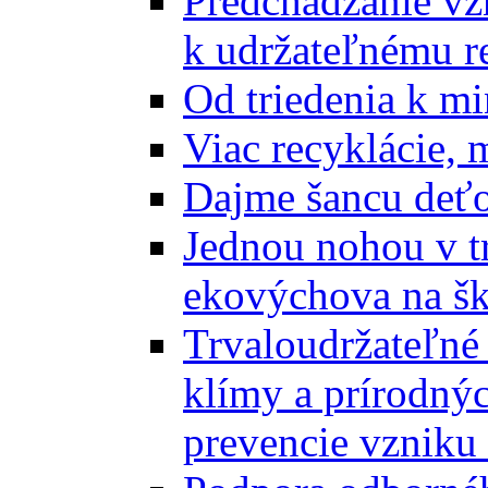
Predchádzanie vz
k udržateľnému r
Od triedenia k mi
Viac recyklácie, 
Dajme šancu deťo
Jednou nohou v tr
ekovýchova na š
Trvaloudržateľné 
klímy a prírodný
prevencie vzniku 