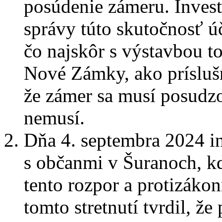
posúdenie zámeru. Invest
správy túto skutočnosť ú
čo najskôr s výstavbou 
Nové Zámky, ako prísluš
že zámer sa musí posudzo
nemusí.
Dňa 4. septembra 2024 in
s občanmi v Šuranoch, kd
tento rozpor a protizákon
tomto stretnutí tvrdil, ž