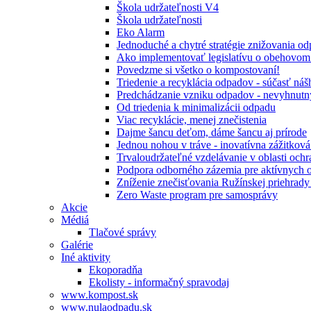
Škola udržateľnosti V4
Škola udržateľnosti
Eko Alarm
Jednoduché a chytré stratégie znižovania 
Ako implementovať legislatívu o obehovom
Povedzme si všetko o kompostovaní!
Triedenie a recyklácia odpadov - súčasť ná
Predchádzanie vzniku odpadov - nevyhnutn
Od triedenia k minimalizácii odpadu
Viac recyklácie, menej znečistenia
Dajme šancu deťom, dáme šancu aj prírode
Jednou nohou v tráve - inovatívna zážitkov
Trvaloudržateľné vzdelávanie v oblasti ochr
Podpora odborného zázemia pre aktívnych 
Zníženie znečisťovania Ružínskej priehrady 
Zero Waste program pre samosprávy
Akcie
Médiá
Tlačové správy
Galérie
Iné aktivity
Ekoporadňa
Ekolisty - informačný spravodaj
www.kompost.sk
www.nulaodpadu.sk