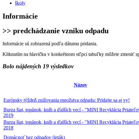
školy
Informácie
>> predchádzanie vzniku odpadu
Informácie sú zobrazená podľa dátumu pridania.
Kliknutím na hlavičku v konkrétnom stľpci tabuľky môžete zmeniť s
Bolo nájdených 19 výsledkov
Názov
Európsky týždeň znižovania množstva odpadu: Pridajte sa aj vy!
Burza šiat, topánok, kníh a ďalších vecí - "MINI Recyklácia Priateľ
2019
Burza šiat, topánok, kníh a ďalších vecí - "MINI Recyklácia Priateľ
2018
Domácnoť bez odpadov (leták)