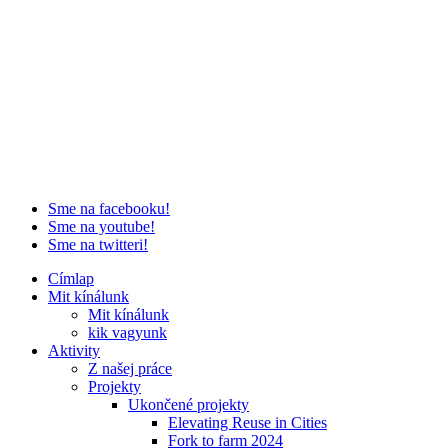
Sme na facebooku!
Sme na youtube!
Sme na twitteri!
Címlap
Mit kínálunk
Mit kínálunk
kik vagyunk
Aktivity
Z našej práce
Projekty
Ukončené projekty
Elevating Reuse in Cities
Fork to farm 2024