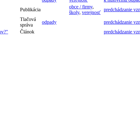
obce / firmy
,
Publikácia
predchádzanie vz
školy
,
verejnosť
Tlačová
odpady
predchádzanie vz
správa
ov?"
Článok
predchádzanie vz