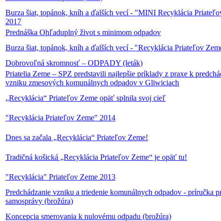
Burza šiat, topánok, kníh a ďalších vecí - "MINI Recyklácia Priateľ
2017
Prednáška Ohľaduplný život s minimom odpadov
Burza šiat, topánok, kníh a ďalších vecí - "Recyklácia Priateľov Ze
Dobrovoľná skromnosť – ODPADY (leták)
Priatelia Zeme – SPZ predstavili najlepšie príklady z praxe k predch
vzniku zmesových komunálnych odpadov v Gliwiciach
„Recyklácia“ Priateľov Zeme opäť splnila svoj cieľ
"Recyklácia Priateľov Zeme" 2014
Dnes sa začala „Recyklácia“ Priateľov Zeme!
Tradičná košická „Recyklácia Priateľov Zeme“ je opäť tu!
"Recyklácia" Priateľov Zeme 2013
Predchádzanie vzniku a triedenie komunálnych odpadov - príručka p
samosprávy (brožúra)
Koncepcia smerovania k nulovému odpadu (brožúra)