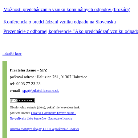
Možnosti predchádzania vzniku komunálnych odpadov (brožúra)
Konferencia o predchádzaní vzniku odpadu na Slovensku
Prezentácie z odbornej konferencie "Ako predchádzať vzniku odpad
...skočiť hore
Priatelia Zeme – SPZ
poštová adresa: Haluzice 761, 91307 Haluzice
tel: 0903 77 23 23
e-mail:
spz@priateliazeme.sk
Obsah týchto stránok (dielo), pokiaľ nie je uvedené inak,
podlieha licencii
Creative Commons: Uveďte autora -
Nevyužívajte dielo komerčne - Zachovajte licenciu
Ochrana osobných údajov, GDPR a používanie Cookies