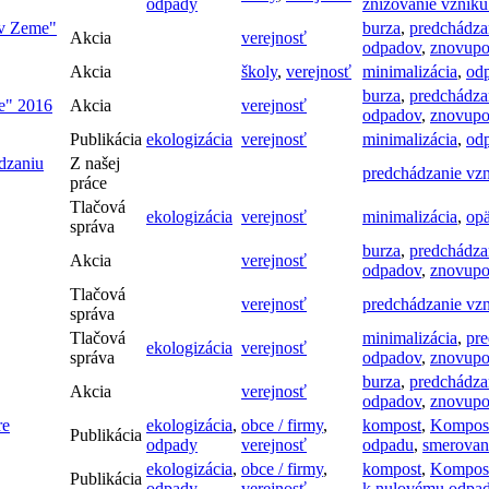
odpady
znižovanie vznik
ov Zeme"
burza
,
predchádza
Akcia
verejnosť
odpadov
,
znovupo
Akcia
školy
,
verejnosť
minimalizácia
,
od
burza
,
predchádza
me" 2016
Akcia
verejnosť
odpadov
,
znovupo
Publikácia
ekologizácia
verejnosť
minimalizácia
,
od
ádzaniu
Z našej
predchádzanie vz
práce
Tlačová
ekologizácia
verejnosť
minimalizácia
,
opä
správa
burza
,
predchádza
Akcia
verejnosť
odpadov
,
znovupo
Tlačová
verejnosť
predchádzanie vz
správa
Tlačová
minimalizácia
,
pre
ekologizácia
verejnosť
správa
odpadov
,
znovupo
burza
,
predchádza
Akcia
verejnosť
odpadov
,
znovupo
re
ekologizácia
,
obce / firmy
,
kompost
,
Kompost
Publikácia
odpady
verejnosť
odpadu
,
smerovan
ekologizácia
,
obce / firmy
,
kompost
,
Kompost
Publikácia
odpady
verejnosť
k nulovému odpa