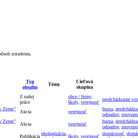
pôsob zoradenia.
Typ
Cieľová
Témy
obsahu
skupina
Z našej
obce / firmy
,
predchádzanie vz
práce
školy
,
verejnosť
ov Zeme"
burza
,
predchádza
Akcia
verejnosť
odpadov
,
znovupo
ov Zeme"
burza
,
predchádza
Akcia
verejnosť
odpadov
,
znovupo
ekologizácia
,
domácnosť
,
domác
Publikácia
školy
,
verejnosť