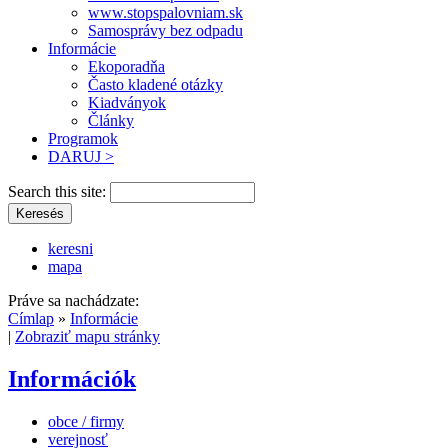
www.stopspalovniam.sk
Samosprávy bez odpadu
Informácie
Ekoporadňa
Často kladené otázky
Kiadványok
Články
Programok
DARUJ >
Search this site:
keresni
mapa
Práve sa nachádzate:
Címlap
»
Informácie
|
Zobraziť mapu stránky
Információk
obce / firmy
verejnosť