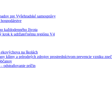
odpadov pre Vyšehradské samosprávy
 hospodárstve
šho každodenného života
ý krok k udržateľnému regiónu V4
á ekovýchova na školách
any klímy a prírodných zdrojov prostredníctvom prevencie vzniku zneči
občanov
– odstraňovanie príčin