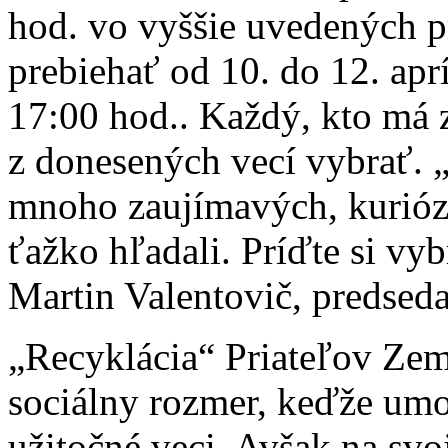
hod. vo vyššie uvedených p
prebiehať od 10. do 12. apr
17:00 hod.. Každý, kto má 
z donesených vecí vybrať. „
mnoho zaujímavých, kuriózn
ťažko hľadali. Príďte si vyb
Martin Valentovič, predsed
„Recyklácia“ Priateľov Ze
sociálny rozmer, keďže umož
užitočné veci. Avšak na svo