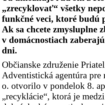
„zrecyklovať“ všetky nepo
funkčné veci, ktoré budú 
Ak sa chcete zmysluplne z
v domácnostiach zaberajú m
dni.
Občianske združenie Priate
Adventistická agentúra pre
o. otvorilo v pondelok 8. ap
„recyklácie“, ktorá je med