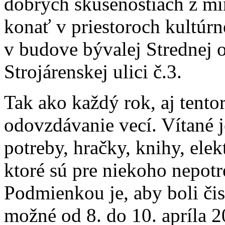
dobrých skúsenostiach z mi
konať v priestoroch kultúr
v budove bývalej Strednej o
Strojárenskej ulici č.3.
Tak ako každý rok, aj tento
odovzdávanie vecí. Vítané 
potreby, hračky, knihy, ele
ktoré sú pre niekoho nepotr
Podmienkou je, aby boli čis
možné od 8. do 10. apríla 