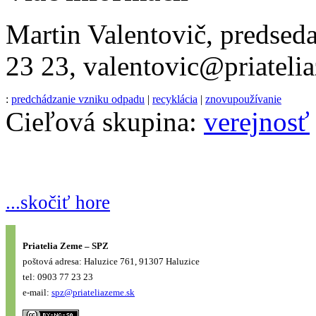
Martin Valentovič, predsed
23 23, valentovic@priateli
:
predchádzanie vzniku odpadu
|
recyklácia
|
znovupoužívanie
Cieľová skupina:
verejnosť
...skočiť hore
Priatelia Zeme – SPZ
poštová adresa: Haluzice 761, 91307 Haluzice
tel: 0903 77 23 23
e-mail:
spz@priateliazeme.sk