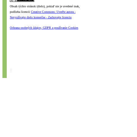
Obsah týchto stránok (dielo), pokiaľ nie je uvedené inak,
podlieha licencii
Creative Commons: Uveďte autora -
Nevyužívajte dielo komerčne - Zachovajte licenciu
Ochrana osobných údajov, GDPR a používanie Cookies
#