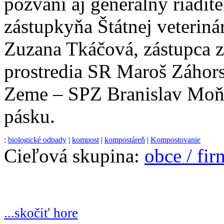
pozvaní aj generálny riadit
zástupkyňa Štátnej veteriná
Zuzana Tkáčová, zástupca z
prostredia SR Maroš Záhors
Zeme – SPZ Branislav Moňok
pásku.
:
biologické odpady
|
kompost
|
kompostáreň
|
Kompostovanie
Cieľová skupina:
obce / fi
...skočiť hore