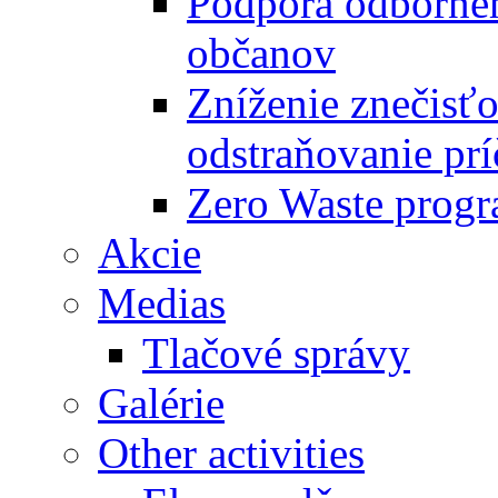
Podpora odbornéh
občanov
Zníženie znečisťo
odstraňovanie prí
Zero Waste progr
Akcie
Medias
Tlačové správy
Galérie
Other activities