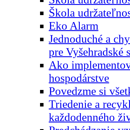
Škola udržateľnos
Eko Alarm
Jednoduché a chyt
pre Vyšehradské 
Ako implementova
hospodárstve
Povedzme si všet
Triedenie a recyk
každodenného ži