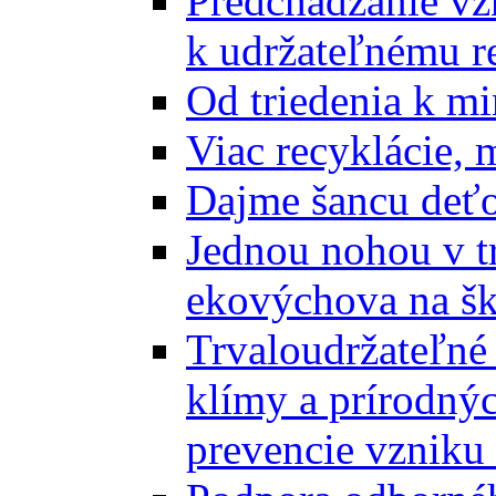
Predchádzanie vz
k udržateľnému r
Od triedenia k mi
Viac recyklácie, 
Dajme šancu deťo
Jednou nohou v tr
ekovýchova na š
Trvaloudržateľné 
klímy a prírodný
prevencie vzniku 