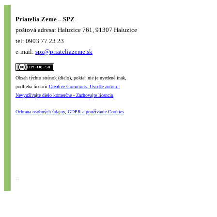
Priatelia Zeme – SPZ
poštová adresa: Haluzice 761, 91307 Haluzice
tel: 0903 77 23 23
e-mail:
spz@priateliazeme.sk
Obsah týchto stránok (dielo), pokiaľ nie je uvedené inak,
podlieha licencii
Creative Commons: Uveďte autora -
Nevyužívajte dielo komerčne - Zachovajte licenciu
Ochrana osobných údajov, GDPR a používanie Cookies
#