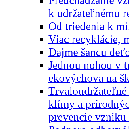
Predchádzanie vz
k udržateľnému r
Od triedenia k mi
Viac recyklácie, 
Dajme šancu deťo
Jednou nohou v tr
ekovýchova na š
Trvaloudržateľné 
klímy a prírodný
prevencie vzniku 