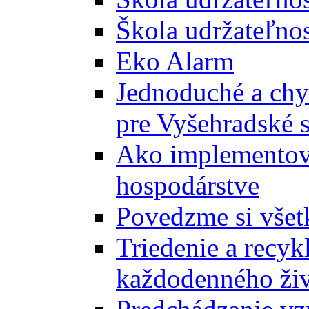
Škola udržateľnos
Eko Alarm
Jednoduché a chyt
pre Vyšehradské 
Ako implementova
hospodárstve
Povedzme si všet
Triedenie a recyk
každodenného ži