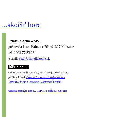
...skočiť hore
Priatelia Zeme – SPZ
poštová adresa: Haluzice 761, 91307 Haluzice
tel: 0903 77 23 23
e-mail:
spz@priateliazeme.sk
Obsah týchto stránok (dielo), pokiaľ nie je uvedené inak,
podlieha licencii
Creative Commons: Uveďte autora -
Nevyužívajte dielo komerčne - Zachovajte licenciu
Ochrana osobných údajov, GDPR a používanie Cookies