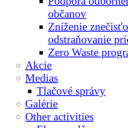
Podpora odbornéh
občanov
Zníženie znečisťo
odstraňovanie prí
Zero Waste progr
Akcie
Medias
Tlačové správy
Galérie
Other activities