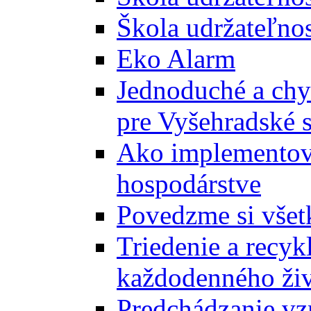
Škola udržateľnos
Eko Alarm
Jednoduché a chyt
pre Vyšehradské 
Ako implementova
hospodárstve
Povedzme si všet
Triedenie a recyk
každodenného ži
Predchádzanie vz