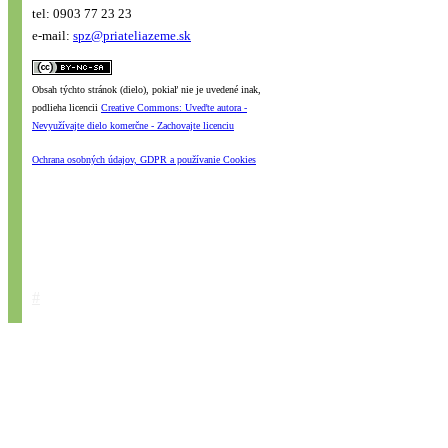
tel: 0903 77 23 23
e-mail:
spz@priateliazeme.sk
Obsah týchto stránok (dielo), pokiaľ nie je uvedené inak,
podlieha licencii
Creative Commons: Uveďte autora -
Nevyužívajte dielo komerčne - Zachovajte licenciu
Ochrana osobných údajov, GDPR a používanie Cookies
#