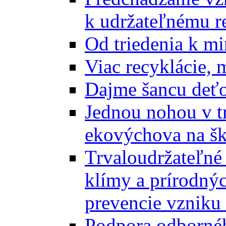
k udržateľnému r
Od triedenia k mi
Viac recyklácie, 
Dajme šancu deťo
Jednou nohou v tr
ekovýchova na š
Trvaloudržateľné 
klímy a prírodný
prevencie vzniku 
Podpora odbornéh