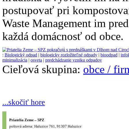
postupovať pri kompostova
Waste Management im preds
každá domácnosť od obce.
:
Biologický odpad
|
biologicky rozložiteľné odpady
|
bioodpad
|
inf
minimalizácia
|
osveta
|
predchádzanie vzniku odpadov
Cieľová skupina:
obce / fi
...skočiť hore
Priatelia Zeme – SPZ
poštová adresa: Haluzice 761, 91307 Haluzice