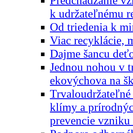
Predchádzanie vz
k udržateľnému r
Od triedenia k mi
Viac recyklácie, 
Dajme šancu deťo
Jednou nohou v tr
ekovýchova na š
Trvaloudržateľné 
klímy a prírodný
prevencie vzniku 