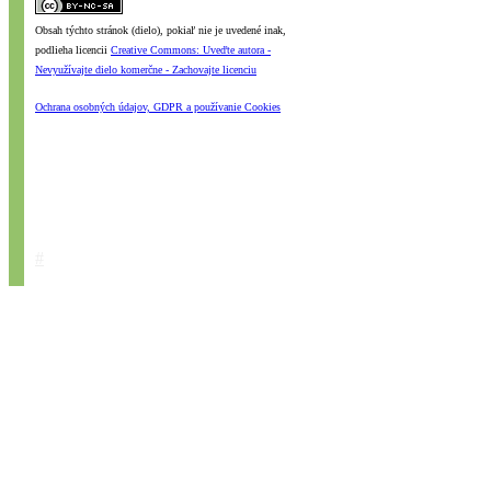
Obsah týchto stránok (dielo), pokiaľ nie je uvedené inak,
podlieha licencii
Creative Commons: Uveďte autora -
Nevyužívajte dielo komerčne - Zachovajte licenciu
Ochrana osobných údajov, GDPR a používanie Cookies
#