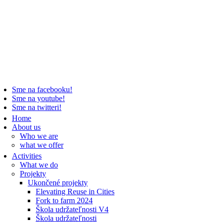
Sme na facebooku!
Sme na youtube!
Sme na twitteri!
Home
About us
Who we are
what we offer
Activities
What we do
Projekty
Ukončené projekty
Elevating Reuse in Cities
Fork to farm 2024
Škola udržateľnosti V4
Škola udržateľnosti