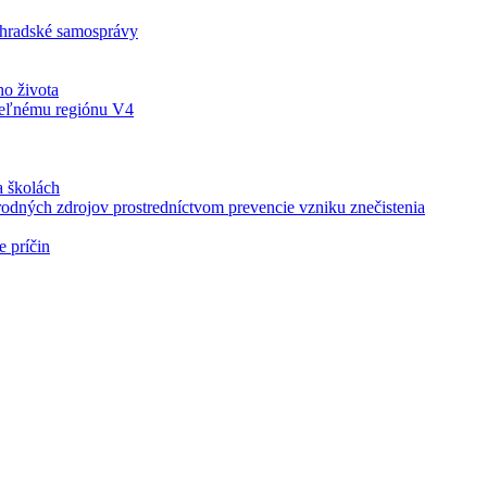
ehradské samosprávy
ho života
teľnému regiónu V4
a školách
írodných zdrojov prostredníctvom prevencie vzniku znečistenia
e príčin