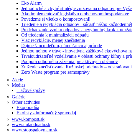
Eko Alarm
Jednoduché a chytré stratégie znižovania odpadov pre Vyš
Ako implementovať legislatívu o obehovom hospodárstve
Povedzme si všetko o kompostovaní!
Triedenie a recyklácia odpadov - súčasť nášho každodenné
Predchádzanie vzniku odpadov - nevyhnutný krok k udrža
Od triedenia k minimalizácii odpadu
Viac recyklácie, menej znečistenia
Dajme šancu deťom, dáme šancu aj prírode
Jednou nohou v tráve - inovatívna zážitková ekovýchova n
Trvaloudržateľné vzdelávanie v oblasti ochrany klímy a pr
Podpora odborného zázemia pre aktívnych občanov
Zníženie znečisťovania Ružínskej priehrady – odstraňovani
Zero Waste program pre samosprávy
Akcie
Medias
Tlačové správy
Galérie
Other activities
Ekoporadňa
Ekolisty - informačný spravodaj
www.kompost.sk
www.nulaodpadu.sk
www.stopspalovniam.sk