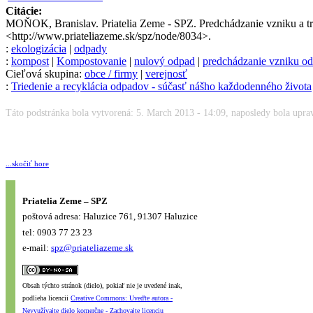
Citácie:
MOŇOK, Branislav. Priatelia Zeme - SPZ. Predchádzanie vzniku a tr
<http://www.priateliazeme.sk/spz/node/8034>.
:
ekologizácia
|
odpady
:
kompost
|
Kompostovanie
|
nulový odpad
|
predchádzanie vzniku o
Cieľová skupina:
obce / firmy
|
verejnosť
:
Triedenie a recyklácia odpadov - súčasť nášho každodenného života
Táto podstránka bola vytvorená: 5. March 2013 - 14:09, naposledy bola upra
...skočiť hore
Priatelia Zeme – SPZ
poštová adresa: Haluzice 761, 91307 Haluzice
tel: 0903 77 23 23
e-mail:
spz@priateliazeme.sk
Obsah týchto stránok (dielo), pokiaľ nie je uvedené inak,
podlieha licencii
Creative Commons: Uveďte autora -
Nevyužívajte dielo komerčne - Zachovajte licenciu