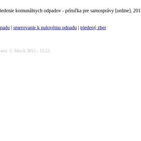
iedenie komunálnych odpadov - príručka pre samosprávy [online].
201
dpadu
|
smerovanie k nulovému odpadu
|
triedený zber
vená: 5. March 2013 - 15:12.