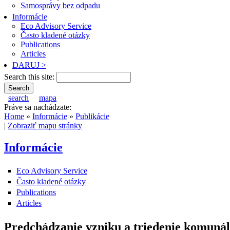
Samosprávy bez odpadu
Informácie
Eco Advisory Service
Často kladené otázky
Publications
Articles
DARUJ >
Search this site:
search
mapa
Práve sa nachádzate:
Home
»
Informácie
»
Publikácie
|
Zobraziť mapu stránky
Informácie
Eco Advisory Service
Často kladené otázky
Publications
Articles
Predchádzanie vzniku a triedenie komunál