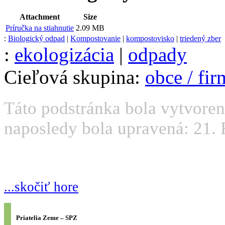
Attachment
Size
Príručka na stiahnutie
2.09 MB
:
Biologický odpad
|
Kompostovanie
|
kompostovisko
|
triedený zber
:
ekologizácia
|
odpady
Cieľová skupina:
obce / fi
Táto podstránka bola vytvoren
naposledy bola upravená: 21. 
...skočiť hore
Priatelia Zeme – SPZ