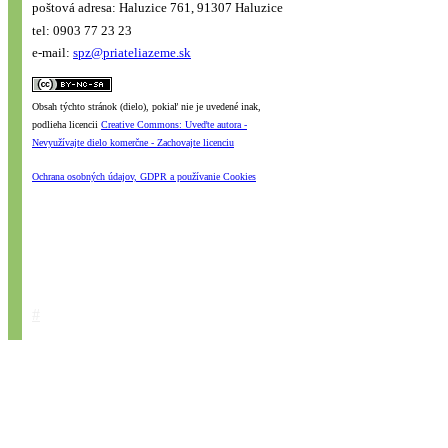
poštová adresa: Haluzice 761, 91307 Haluzice
tel: 0903 77 23 23
e-mail:
spz@priateliazeme.sk
Obsah týchto stránok (dielo), pokiaľ nie je uvedené inak,
podlieha licencii
Creative Commons: Uveďte autora -
Nevyužívajte dielo komerčne - Zachovajte licenciu
Ochrana osobných údajov, GDPR a používanie Cookies
#