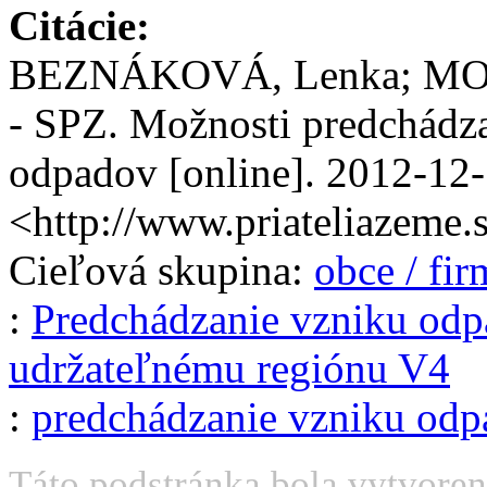
Citácie:
BEZNÁKOVÁ, Lenka; MOŇOK
- SPZ. Možnosti predchádz
odpadov [online].
2012-12
<http://www.priateliazeme.
Cieľová skupina:
obce / fi
:
Predchádzanie vzniku odp
udržateľnému regiónu V4
:
predchádzanie vzniku odp
Táto podstránka bola vytvoren