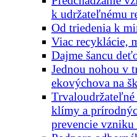
Predchádzanie vz
k udržateľnému r
Od triedenia k mi
Viac recyklácie, 
Dajme šancu deťo
Jednou nohou v tr
ekovýchova na š
Trvaloudržateľné 
klímy a prírodný
prevencie vzniku 