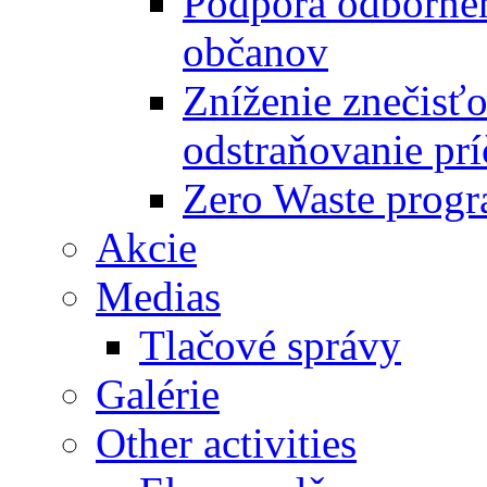
Podpora odbornéh
občanov
Zníženie znečisťo
odstraňovanie prí
Zero Waste progr
Akcie
Medias
Tlačové správy
Galérie
Other activities