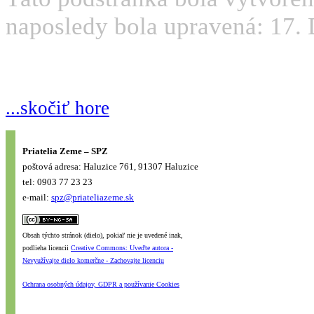
naposledy bola upravená: 17.
...skočiť hore
Priatelia Zeme – SPZ
poštová adresa: Haluzice 761, 91307 Haluzice
tel: 0903 77 23 23
e-mail:
spz@priateliazeme.sk
Obsah týchto stránok (dielo), pokiaľ nie je uvedené inak,
podlieha licencii
Creative Commons: Uveďte autora -
Nevyužívajte dielo komerčne - Zachovajte licenciu
Ochrana osobných údajov, GDPR a používanie Cookies