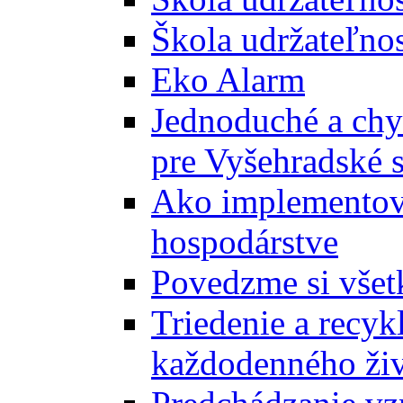
Škola udržateľnos
Eko Alarm
Jednoduché a chyt
pre Vyšehradské 
Ako implementova
hospodárstve
Povedzme si všet
Triedenie a recyk
každodenného ži