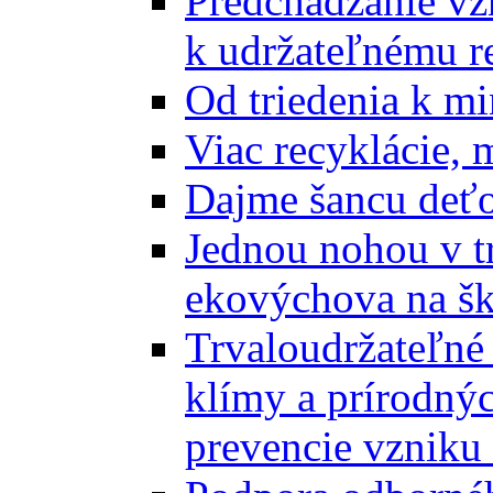
Predchádzanie vz
k udržateľnému r
Od triedenia k mi
Viac recyklácie, 
Dajme šancu deťo
Jednou nohou v tr
ekovýchova na š
Trvaloudržateľné 
klímy a prírodný
prevencie vzniku 