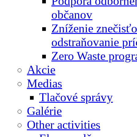
Podpora odbornéh
občanov
Zníženie znečisťo
odstraňovanie prí
Zero Waste progr
Akcie
Medias
Tlačové správy
Galérie
Other activities