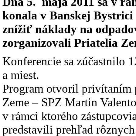
Dňa 5. mája 2011 sa v r
konala v Banskej Bystrici
znížiť náklady na odpadov
zorganizovali Priatelia Z
Konferencie sa zúčastnilo 1
a miest.
Program otvoril privítaním
Zeme – SPZ Martin Valentov
v rámci ktorého zástupcovi
predstavili prehľad rôznyc