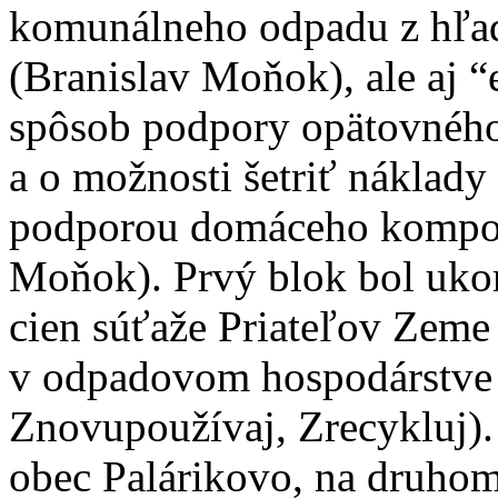
komunálneho odpadu z hľad
(Branislav Moňok), ale aj 
spôsob podpory opätovného
a o možnosti šetriť náklad
podporou domáceho kompos
Moňok). Prvý blok bol uk
cien súťaže Priateľov Zeme
v odpadovom hospodárstve 
Znovupoužívaj, Zrecykluj).
obec Palárikovo, na druho