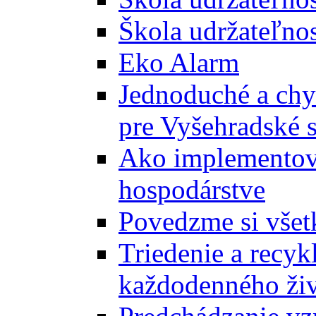
Škola udržateľnos
Eko Alarm
Jednoduché a chyt
pre Vyšehradské 
Ako implementova
hospodárstve
Povedzme si všet
Triedenie a recyk
každodenného ži