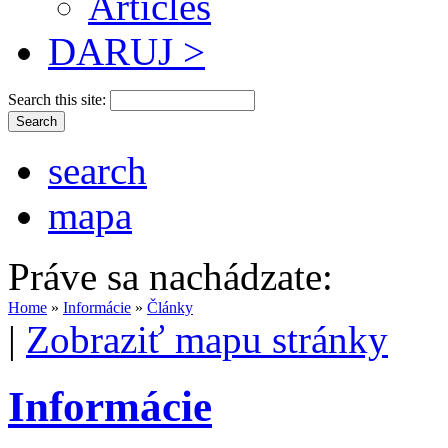
Articles
DARUJ >
Search this site:
search
mapa
Práve sa nachádzate:
Home
»
Informácie
»
Články
|
Zobraziť mapu stránky
Informácie