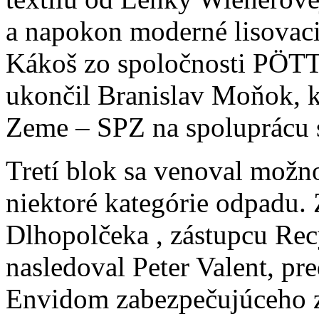
a napokon moderné lisovaci
Kákoš zo spoločnosti PÖT
ukončil Branislav Moňok, k
Zeme – SPZ na spoluprácu 
Tretí blok sa venoval možno
niektoré kategórie odpadu. 
Dlhopolčeka , zástupcu Re
nasledoval Peter Valent, pr
Envidom zabezpečujúceho zb