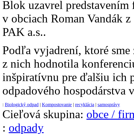
Blok uzavrel predstavením 
v obciach Roman Vandák z 
PAK a.s..
Podľa vyjadrení, ktoré sme 
z nich hodnotila konferenc
inšpiratívnu pre ďalšiu ich 
odpadového hospodárstva v
:
Biologický odpad
|
Kompostovanie
|
recyklácia
|
samosprávy
Cieľová skupina:
obce / fi
:
odpady