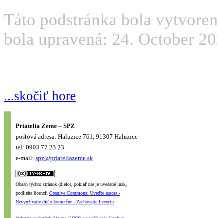
Táto podstránka bola vytvoren
bola upravená: 24. October 20
...skočiť hore
Priatelia Zeme – SPZ
poštová adresa: Haluzice 761, 91307 Haluzice
tel: 0903 77 23 23
e-mail:
spz@priateliazeme.sk
Obsah týchto stránok (dielo), pokiaľ nie je uvedené inak,
podlieha licencii
Creative Commons: Uveďte autora -
Nevyužívajte dielo komerčne - Zachovajte licenciu