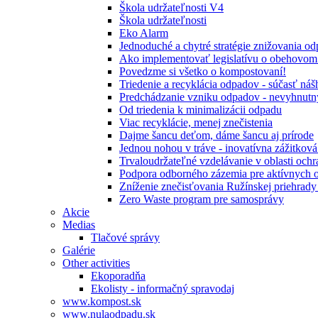
Škola udržateľnosti V4
Škola udržateľnosti
Eko Alarm
Jednoduché a chytré stratégie znižovania 
Ako implementovať legislatívu o obehovom
Povedzme si všetko o kompostovaní!
Triedenie a recyklácia odpadov - súčasť ná
Predchádzanie vzniku odpadov - nevyhnutn
Od triedenia k minimalizácii odpadu
Viac recyklácie, menej znečistenia
Dajme šancu deťom, dáme šancu aj prírode
Jednou nohou v tráve - inovatívna zážitkov
Trvaloudržateľné vzdelávanie v oblasti ochr
Podpora odborného zázemia pre aktívnych 
Zníženie znečisťovania Ružínskej priehrady 
Zero Waste program pre samosprávy
Akcie
Medias
Tlačové správy
Galérie
Other activities
Ekoporadňa
Ekolisty - informačný spravodaj
www.kompost.sk
www.nulaodpadu.sk