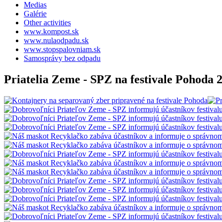
Medias
Galérie
Other activities
www.kompost.sk
www.nulaodpadu.sk
www.stopspalovniam.sk
Samosprávy bez odpadu
Priatelia Zeme - SPZ na festivale Pohoda 