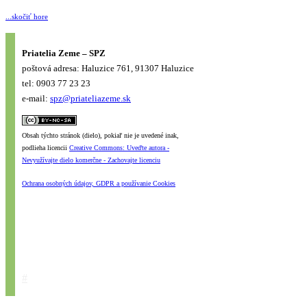
...skočiť hore
Priatelia Zeme – SPZ
poštová adresa: Haluzice 761, 91307 Haluzice
tel: 0903 77 23 23
e-mail:
spz@priateliazeme.sk
Obsah týchto stránok (dielo), pokiaľ nie je uvedené inak,
podlieha licencii
Creative Commons: Uveďte autora -
Nevyužívajte dielo komerčne - Zachovajte licenciu
Ochrana osobných údajov, GDPR a používanie Cookies
#