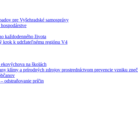
odpadov pre Vyšehradské samosprávy
 hospodárstve
šho každodenného života
ý krok k udržateľnému regiónu V4
á ekovýchova na školách
any klímy a prírodných zdrojov prostredníctvom prevencie vzniku zneči
občanov
– odstraňovanie príčin