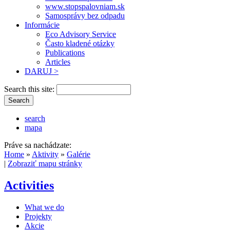
www.stopspalovniam.sk
Samosprávy bez odpadu
Informácie
Eco Advisory Service
Často kladené otázky
Publications
Articles
DARUJ >
Search this site:
search
mapa
Práve sa nachádzate:
Home
»
Aktivity
»
Galérie
|
Zobraziť mapu stránky
Activities
What we do
Projekty
Akcie