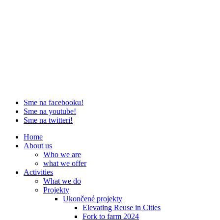
Sme na facebooku!
Sme na youtube!
Sme na twitteri!
Home
About us
Who we are
what we offer
Activities
What we do
Projekty
Ukončené projekty
Elevating Reuse in Cities
Fork to farm 2024