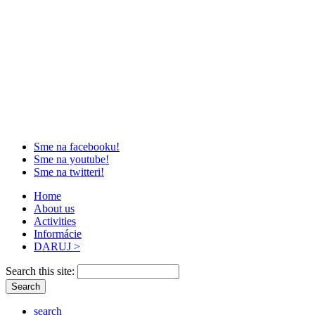
Sme na facebooku!
Sme na youtube!
Sme na twitteri!
Home
About us
Activities
Informácie
DARUJ >
Search this site:
search