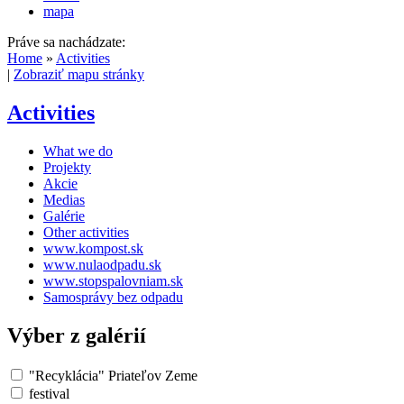
mapa
Práve sa nachádzate:
Home
»
Activities
|
Zobraziť mapu stránky
Activities
What we do
Projekty
Akcie
Medias
Galérie
Other activities
www.kompost.sk
www.nulaodpadu.sk
www.stopspalovniam.sk
Samosprávy bez odpadu
Výber z galérií
"Recyklácia" Priateľov Zeme
festival