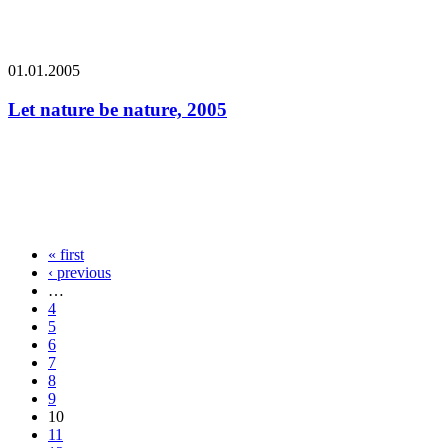
01.01.2005
Let nature be nature, 2005
« first
‹ previous
…
4
5
6
7
8
9
10
11