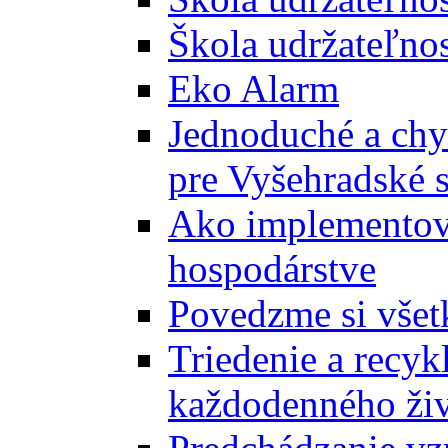
Škola udržateľnos
Eko Alarm
Jednoduché a chyt
pre Vyšehradské 
Ako implementova
hospodárstve
Povedzme si všet
Triedenie a recyk
každodenného ži