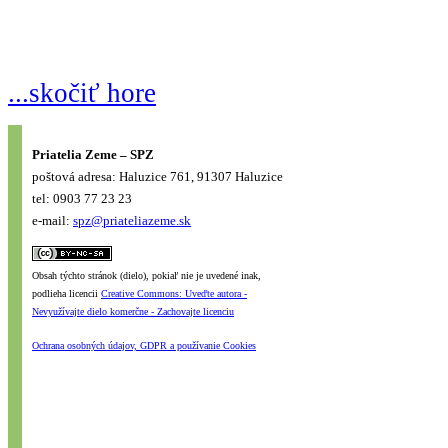
...skočiť hore
Priatelia Zeme – SPZ
poštová adresa: Haluzice 761, 91307 Haluzice
tel: 0903 77 23 23
e-mail:
spz@priateliazeme.sk
Obsah týchto stránok (dielo), pokiaľ nie je uvedené inak,
podlieha licencii
Creative Commons: Uveďte autora -
Nevyužívajte dielo komerčne - Zachovajte licenciu
Ochrana osobných údajov, GDPR a používanie Cookies