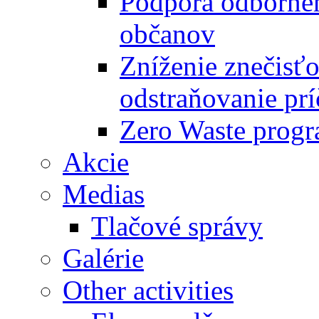
Podpora odbornéh
občanov
Zníženie znečisťo
odstraňovanie prí
Zero Waste progr
Akcie
Medias
Tlačové správy
Galérie
Other activities