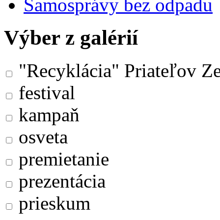
Samosprávy bez odpadu
Výber z galérií
"Recyklácia" Priateľov Z
festival
kampaň
osveta
premietanie
prezentácia
prieskum