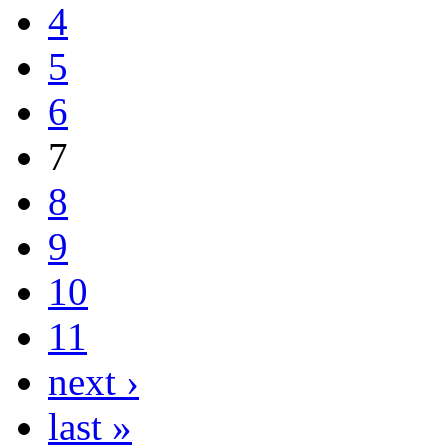
4
5
6
7
8
9
10
11
next ›
last »