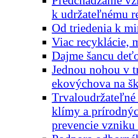
Predchádzanie vz
k udržateľnému r
Od triedenia k mi
Viac recyklácie, 
Dajme šancu deťo
Jednou nohou v tr
ekovýchova na š
Trvaloudržateľné 
klímy a prírodný
prevencie vzniku 