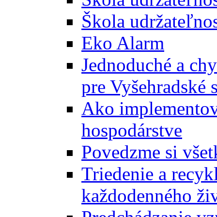
Škola udržateľnos
Eko Alarm
Jednoduché a chyt
pre Vyšehradské 
Ako implementova
hospodárstve
Povedzme si všet
Triedenie a recyk
každodenného ži