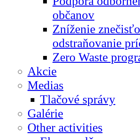
Podpora odbornéh
občanov
Zníženie znečisťo
odstraňovanie prí
Zero Waste progr
Akcie
Medias
Tlačové správy
Galérie
Other activities