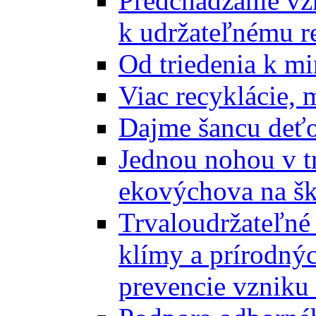
Predchádzanie vz
k udržateľnému r
Od triedenia k mi
Viac recyklácie, 
Dajme šancu deťo
Jednou nohou v tr
ekovýchova na š
Trvaloudržateľné 
klímy a prírodný
prevencie vzniku 