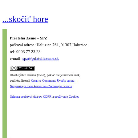
...skočiť hore
Priatelia Zeme – SPZ
poštová adresa: Haluzice 761, 91307 Haluzice
tel: 0903 77 23 23
e-mail:
spz@priateliazeme.sk
Obsah týchto stránok (dielo), pokiaľ nie je uvedené inak,
podlieha licencii
Creative Commons: Uveďte autora -
Nevyužívajte dielo komerčne - Zachovajte licenciu
Ochrana osobných údajov, GDPR a používanie Cookies