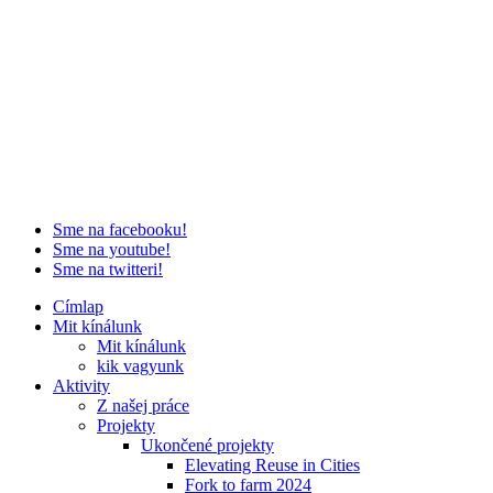
Sme na facebooku!
Sme na youtube!
Sme na twitteri!
Címlap
Mit kínálunk
Mit kínálunk
kik vagyunk
Aktivity
Z našej práce
Projekty
Ukončené projekty
Elevating Reuse in Cities
Fork to farm 2024