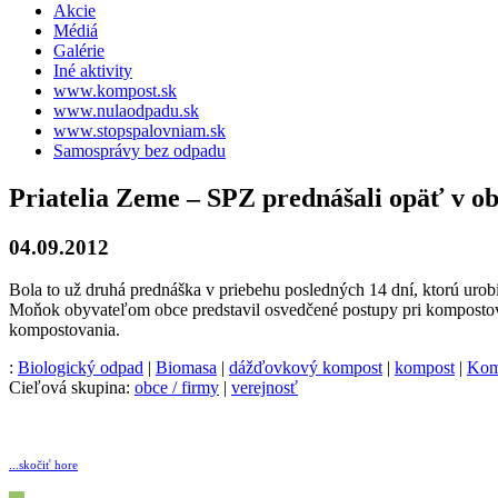
Akcie
Médiá
Galérie
Iné aktivity
www.kompost.sk
www.nulaodpadu.sk
www.stopspalovniam.sk
Samosprávy bez odpadu
Priatelia Zeme – SPZ prednášali opäť v ob
04.09.2012
Bola to už druhá prednáška v priebehu posledných 14 dní, ktorú urob
Moňok obyvateľom obce predstavil osvedčené postupy pri kompostov
kompostovania.
:
Biologický odpad
|
Biomasa
|
dážďovkový kompost
|
kompost
|
Kom
Cieľová skupina:
obce / firmy
|
verejnosť
...skočiť hore