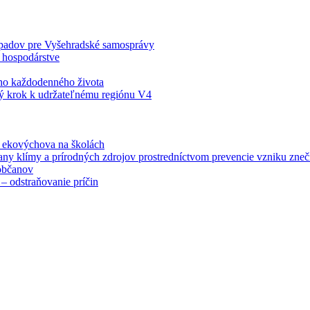
odpadov pre Vyšehradské samosprávy
 hospodárstve
šho každodenného života
ý krok k udržateľnému regiónu V4
á ekovýchova na školách
any klímy a prírodných zdrojov prostredníctvom prevencie vzniku zneči
občanov
– odstraňovanie príčin