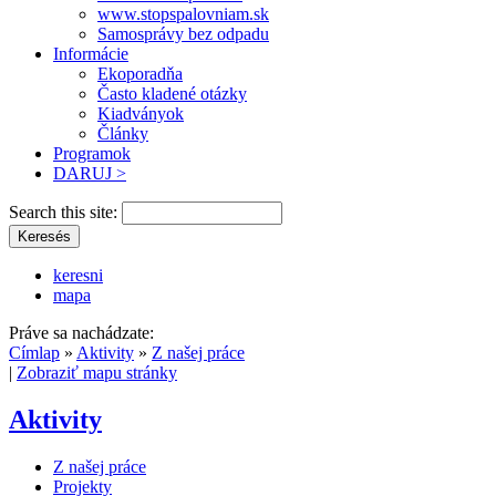
www.stopspalovniam.sk
Samosprávy bez odpadu
Informácie
Ekoporadňa
Často kladené otázky
Kiadványok
Články
Programok
DARUJ >
Search this site:
keresni
mapa
Práve sa nachádzate:
Címlap
»
Aktivity
»
Z našej práce
|
Zobraziť mapu stránky
Aktivity
Z našej práce
Projekty