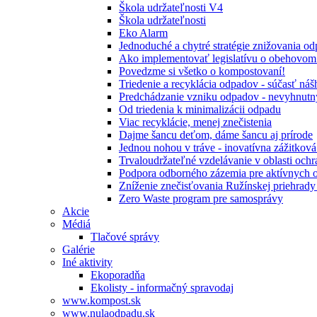
Škola udržateľnosti V4
Škola udržateľnosti
Eko Alarm
Jednoduché a chytré stratégie znižovania 
Ako implementovať legislatívu o obehovom
Povedzme si všetko o kompostovaní!
Triedenie a recyklácia odpadov - súčasť ná
Predchádzanie vzniku odpadov - nevyhnutn
Od triedenia k minimalizácii odpadu
Viac recyklácie, menej znečistenia
Dajme šancu deťom, dáme šancu aj prírode
Jednou nohou v tráve - inovatívna zážitkov
Trvaloudržateľné vzdelávanie v oblasti ochr
Podpora odborného zázemia pre aktívnych 
Zníženie znečisťovania Ružínskej priehrady 
Zero Waste program pre samosprávy
Akcie
Médiá
Tlačové správy
Galérie
Iné aktivity
Ekoporadňa
Ekolisty - informačný spravodaj
www.kompost.sk
www.nulaodpadu.sk