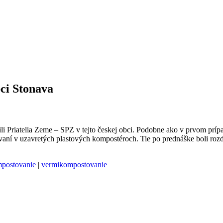
ci Stonava
ili Priatelia Zeme – SPZ v tejto českej obci. Podobne ako v prvom pr
aní v uzavretých plastových kompostéroch. Tie po prednáške boli r
postovanie
|
vermikompostovanie