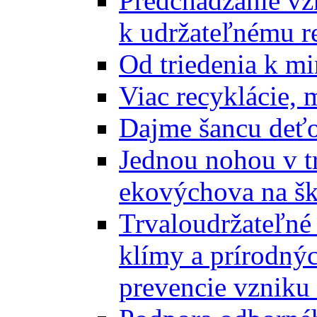
Predchádzanie vz
k udržateľnému r
Od triedenia k mi
Viac recyklácie, 
Dajme šancu deťo
Jednou nohou v tr
ekovýchova na š
Trvaloudržateľné 
klímy a prírodný
prevencie vzniku 