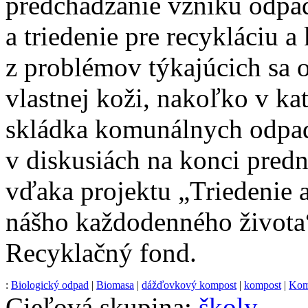
predchádzanie vzniku odpad
a triedenie pre recykláciu 
z problémov týkajúcich sa o
vlastnej koži, nakoľko v kat
skládka komunálnych odpado
v diskusiách na konci predn
vďaka projektu „Triedenie 
nášho každodenného života“
Recyklačný fond.
:
Biologický odpad
|
Biomasa
|
dážďovkový kompost
|
kompost
|
Kom
Cieľová skupina:
školy