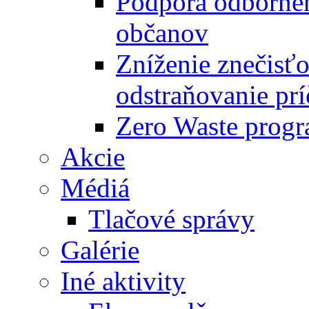
Podpora odbornéh
občanov
Zníženie znečisťo
odstraňovanie prí
Zero Waste progr
Akcie
Médiá
Tlačové správy
Galérie
Iné aktivity