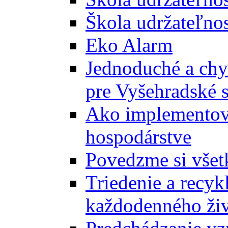
Škola udržateľnos
Eko Alarm
Jednoduché a chyt
pre Vyšehradské 
Ako implementova
hospodárstve
Povedzme si všet
Triedenie a recyk
každodenného ži