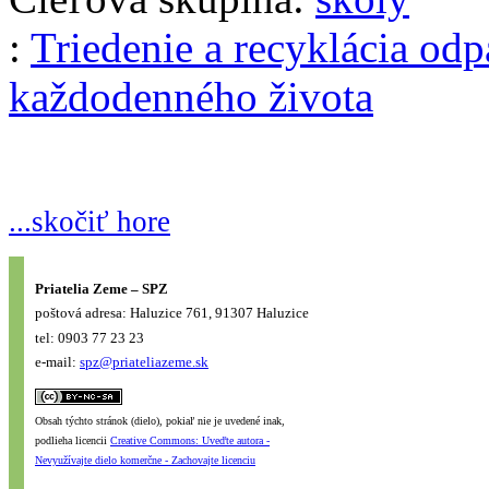
:
Triedenie a recyklácia od
každodenného života
...skočiť hore
Priatelia Zeme – SPZ
poštová adresa: Haluzice 761, 91307 Haluzice
tel: 0903 77 23 23
e-mail:
spz@priateliazeme.sk
Obsah týchto stránok (dielo), pokiaľ nie je uvedené inak,
podlieha licencii
Creative Commons: Uveďte autora -
Nevyužívajte dielo komerčne - Zachovajte licenciu