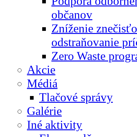
Podpora odbornéh
občanov
Zníženie znečisťo
odstraňovanie prí
Zero Waste progr
Akcie
Médiá
Tlačové správy
Galérie
Iné aktivity