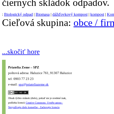
čiernych skládok odpadov.
:
Biologický odpad
|
Biomasa
|
dážďovkový kompost
|
kompost
|
Kom
Cieľová skupina:
obce / fi
...skočiť hore
Priatelia Zeme – SPZ
poštová adresa: Haluzice 761, 91307 Haluzice
tel: 0903 77 23 23
e-mail:
spz@priateliazeme.sk
Obsah týchto stránok (dielo), pokiaľ nie je uvedené inak,
podlieha licencii
Creative Commons: Uveďte autora -
Nevyužívajte dielo komerčne - Zachovajte licenciu