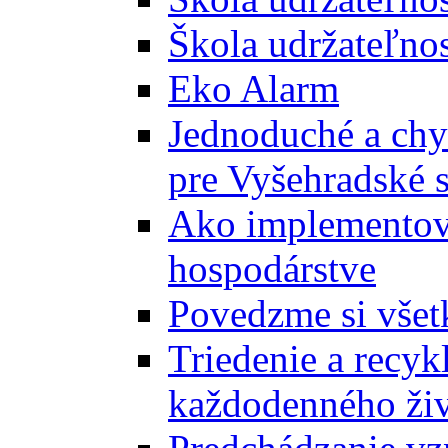
Škola udržateľnos
Eko Alarm
Jednoduché a chyt
pre Vyšehradské 
Ako implementova
hospodárstve
Povedzme si všet
Triedenie a recyk
každodenného ži