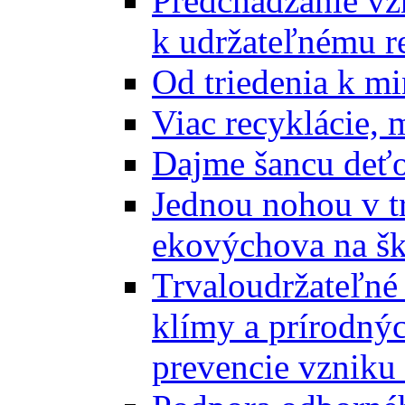
Predchádzanie vz
k udržateľnému r
Od triedenia k mi
Viac recyklácie, 
Dajme šancu deťo
Jednou nohou v tr
ekovýchova na š
Trvaloudržateľné 
klímy a prírodný
prevencie vzniku 