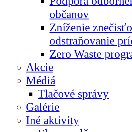
Podpora odbornéh
občanov
Zníženie znečisťo
odstraňovanie prí
Zero Waste progr
Akcie
Médiá
Tlačové správy
Galérie
Iné aktivity