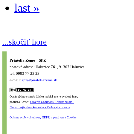
last »
...skočiť hore
Priatelia Zeme – SPZ
poštová adresa: Haluzice 761, 91307 Haluzice
tel: 0903 77 23 23
e-mail:
spz@priateliazeme.sk
Obsah týchto stránok (dielo), pokiaľ nie je uvedené inak,
podlieha licencii
Creative Commons: Uveďte autora -
Nevyužívajte dielo komerčne - Zachovajte licenciu
Ochrana osobných údajov, GDPR a používanie Cookies