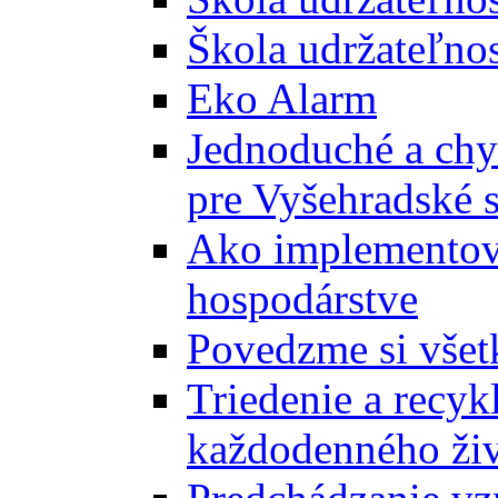
Škola udržateľnos
Eko Alarm
Jednoduché a chyt
pre Vyšehradské 
Ako implementova
hospodárstve
Povedzme si všet
Triedenie a recyk
každodenného ži