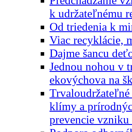
Predchádzanie vz
k udržateľnému r
Od triedenia k mi
Viac recyklácie, 
Dajme šancu deťo
Jednou nohou v tr
ekovýchova na š
Trvaloudržateľné 
klímy a prírodný
prevencie vzniku 