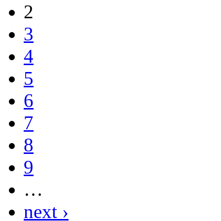
2
3
4
5
6
7
8
9
…
next ›