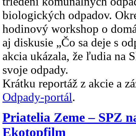
triedení komunálnych odpa
biologických odpadov. Ok
hodinový workshop o domác
aj diskusie „Čo sa deje s o
akcia ukázala, že ľudia na 
svoje odpady.
Krátku reportáž z akcie a z
Odpady-portál
.
Priatelia Zeme – SPZ na
Ekotopfilm