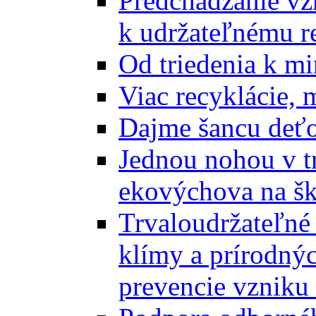
Predchádzanie vz
k udržateľnému r
Od triedenia k mi
Viac recyklácie, 
Dajme šancu deťo
Jednou nohou v tr
ekovýchova na š
Trvaloudržateľné 
klímy a prírodný
prevencie vzniku 