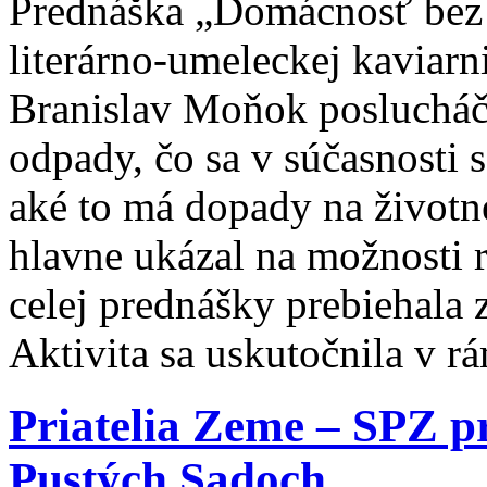
Prednáška „Domácnosť bez 
literárno-umeleckej kaviar
Branislav Moňok poslucháč
odpady, čo sa v súčasnosti
aké to má dopady na životné
hlavne ukázal na možnosti r
celej prednášky prebiehala 
Aktivita sa uskutočnila v r
Priatelia Zeme – SPZ p
Pustých Sadoch