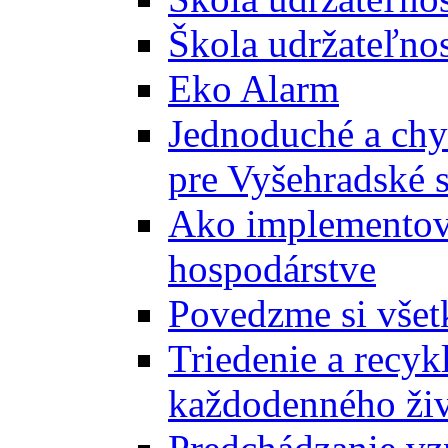
Škola udržateľnos
Eko Alarm
Jednoduché a chyt
pre Vyšehradské 
Ako implementova
hospodárstve
Povedzme si všet
Triedenie a recyk
každodenného ži