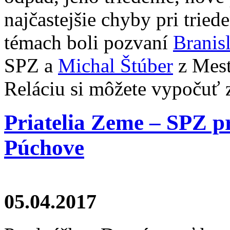
najčastejšie chyby pri trie
témach boli pozvaní
Branis
SPZ a
Michal Štúber
z Mest
Reláciu si môžete vypočuť
Priatelia Zeme – SPZ pr
Púchove
05.04.2017