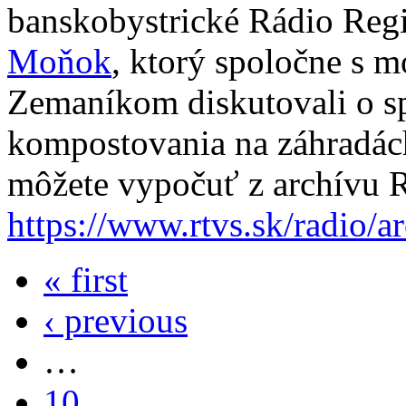
banskobystrické Rádio Reg
Moňok
, ktorý spoločne s 
Zemaníkom diskutovali o s
kompostovania na záhradách
môžete vypočuť z archívu
https://www.rtvs.sk/radio/
« first
‹ previous
…
10