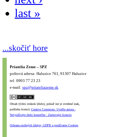
last »
...skočiť hore
Priatelia Zeme – SPZ
poštová adresa: Haluzice 761, 91307 Haluzice
tel: 0903 77 23 23
e-mail:
spz@priateliazeme.sk
Obsah týchto stránok (dielo), pokiaľ nie je uvedené inak,
podlieha licencii
Creative Commons: Uveďte autora -
Nevyužívajte dielo komerčne - Zachovajte licenciu
Ochrana osobných údajov, GDPR a používanie Cookies