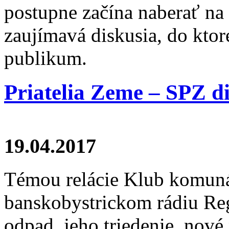
postupne začína naberať na 
zaujímavá diskusia, do ktore
publikum.
Priatelia Zeme – SPZ d
19.04.2017
Témou relácie Klub komunál
banskobystrickom rádiu Re
odpad, jeho triedenie, nové