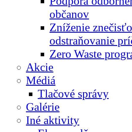
Podpora odbornéh
občanov
Zníženie znečisťo
odstraňovanie prí
Zero Waste progr
Akcie
Médiá
Tlačové správy
Galérie
Iné aktivity