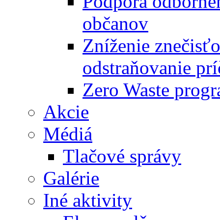
Podpora odbornéh
občanov
Zníženie znečisťo
odstraňovanie prí
Zero Waste progr
Akcie
Médiá
Tlačové správy
Galérie
Iné aktivity