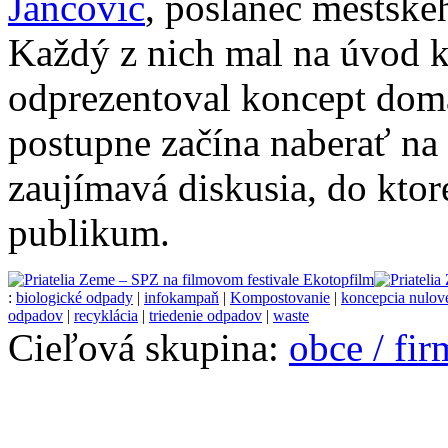
Jančovič
, poslanec mestské
Každý z nich mal na úvod 
odprezentoval koncept dom
postupne začína naberať na 
zaujímavá diskusia, do ktore
publikum.
:
biologické odpady
|
infokampaň
|
Kompostovanie
|
koncepcia nulov
odpadov
|
recyklácia
|
triedenie odpadov
|
waste
Cieľová skupina:
obce / fi