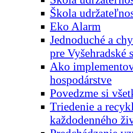
Škola udržateľnos
Eko Alarm
Jednoduché a chyt
pre Vyšehradské 
Ako implementova
hospodárstve
Povedzme si všet
Triedenie a recyk
každodenného ži