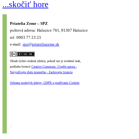
...skočiť hore
Priatelia Zeme – SPZ
poštová adresa: Haluzice 761, 91307 Haluzice
tel: 0903 77 23 23
e-mail:
spz@priateliazeme.sk
Obsah týchto stránok (dielo), pokiaľ nie je uvedené inak,
podlieha licencii
Creative Commons: Uveďte autora -
Nevyužívajte dielo komerčne - Zachovajte licenciu
Ochrana osobných údajov, GDPR a používanie Cookies
#