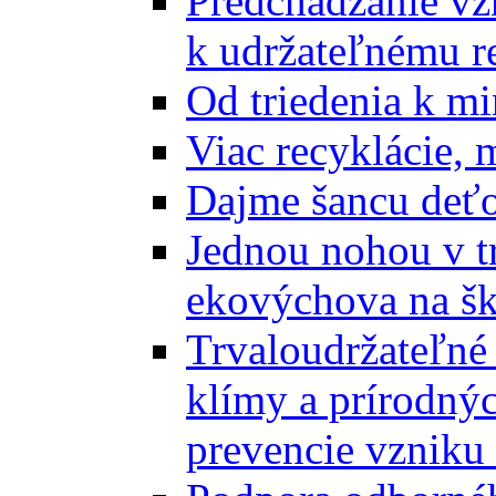
Predchádzanie vz
k udržateľnému r
Od triedenia k mi
Viac recyklácie, 
Dajme šancu deťo
Jednou nohou v tr
ekovýchova na š
Trvaloudržateľné 
klímy a prírodný
prevencie vzniku 