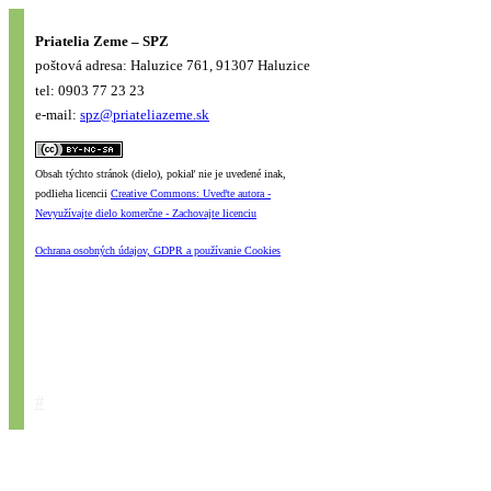
Priatelia Zeme – SPZ
poštová adresa: Haluzice 761, 91307 Haluzice
tel: 0903 77 23 23
e-mail:
spz@priateliazeme.sk
Obsah týchto stránok (dielo), pokiaľ nie je uvedené inak,
podlieha licencii
Creative Commons: Uveďte autora -
Nevyužívajte dielo komerčne - Zachovajte licenciu
Ochrana osobných údajov, GDPR a používanie Cookies
#