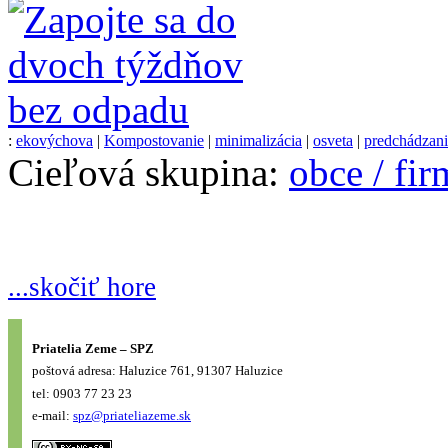
:
ekovýchova
|
Kompostovanie
|
minimalizácia
|
osveta
|
predchádzan
Cieľová skupina:
obce / fi
...skočiť hore
Priatelia Zeme – SPZ
poštová adresa: Haluzice 761, 91307 Haluzice
tel: 0903 77 23 23
e-mail:
spz@priateliazeme.sk