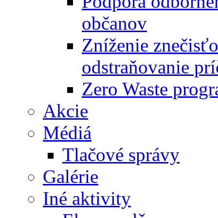
Podpora odbornéh
občanov
Zníženie znečisťo
odstraňovanie prí
Zero Waste progr
Akcie
Médiá
Tlačové správy
Galérie
Iné aktivity