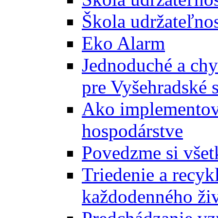
Škola udržateľnos
Eko Alarm
Jednoduché a chyt
pre Vyšehradské 
Ako implementova
hospodárstve
Povedzme si všet
Triedenie a recyk
každodenného ži