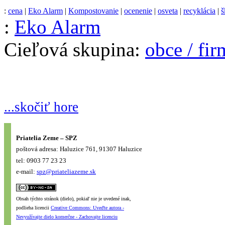
:
cena
|
Eko Alarm
|
Kompostovanie
|
ocenenie
|
osveta
|
recyklácia
|
š
:
Eko Alarm
Cieľová skupina:
obce / fi
...skočiť hore
Priatelia Zeme – SPZ
poštová adresa: Haluzice 761, 91307 Haluzice
tel: 0903 77 23 23
e-mail:
spz@priateliazeme.sk
Obsah týchto stránok (dielo), pokiaľ nie je uvedené inak,
podlieha licencii
Creative Commons: Uveďte autora -
Nevyužívajte dielo komerčne - Zachovajte licenciu