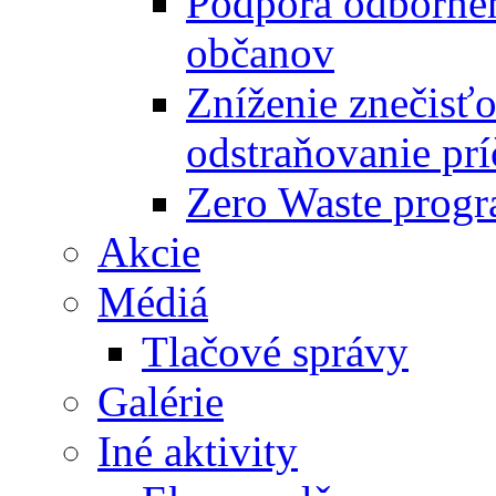
Podpora odbornéh
občanov
Zníženie znečisťo
odstraňovanie prí
Zero Waste progr
Akcie
Médiá
Tlačové správy
Galérie
Iné aktivity