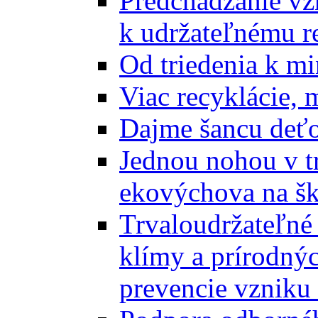
Predchádzanie vz
k udržateľnému r
Od triedenia k mi
Viac recyklácie, 
Dajme šancu deťo
Jednou nohou v tr
ekovýchova na š
Trvaloudržateľné 
klímy a prírodný
prevencie vzniku 