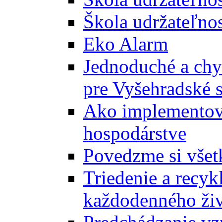
Škola udržateľnos
Eko Alarm
Jednoduché a chyt
pre Vyšehradské 
Ako implementova
hospodárstve
Povedzme si všet
Triedenie a recyk
každodenného ži