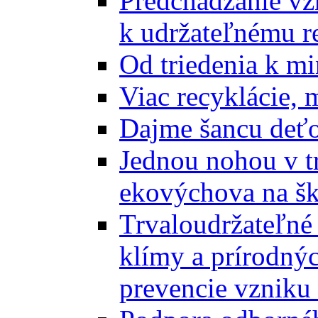
Predchádzanie vz
k udržateľnému r
Od triedenia k mi
Viac recyklácie, 
Dajme šancu deťo
Jednou nohou v tr
ekovýchova na š
Trvaloudržateľné 
klímy a prírodný
prevencie vzniku 