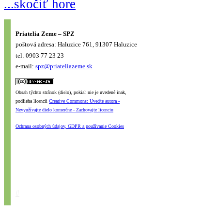
...skočiť hore
Priatelia Zeme – SPZ
poštová adresa: Haluzice 761, 91307 Haluzice
tel: 0903 77 23 23
e-mail:
spz@priateliazeme.sk
Obsah týchto stránok (dielo), pokiaľ nie je uvedené inak,
podlieha licencii
Creative Commons: Uveďte autora -
Nevyužívajte dielo komerčne - Zachovajte licenciu
Ochrana osobných údajov, GDPR a používanie Cookies
#