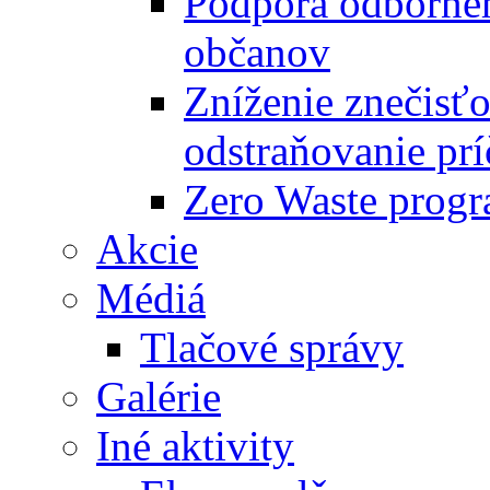
Podpora odbornéh
občanov
Zníženie znečisťo
odstraňovanie prí
Zero Waste progr
Akcie
Médiá
Tlačové správy
Galérie
Iné aktivity