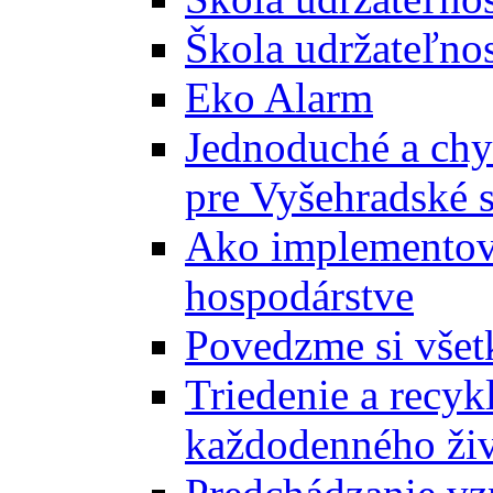
Škola udržateľnos
Eko Alarm
Jednoduché a chyt
pre Vyšehradské 
Ako implementova
hospodárstve
Povedzme si všet
Triedenie a recyk
každodenného ži