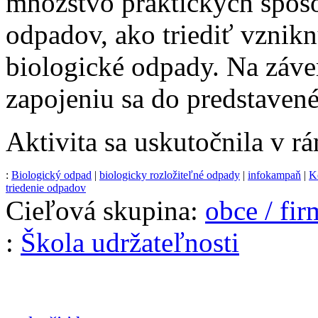
množstvo praktických spôs
odpadov, ako triediť vznik
biologické odpady. Na záve
zapojeniu sa do predstaven
Aktivita sa uskutočnila v r
:
Biologický odpad
|
biologicky rozložiteľné odpady
|
infokampaň
|
K
triedenie odpadov
Cieľová skupina:
obce / fi
:
Škola udržateľnosti