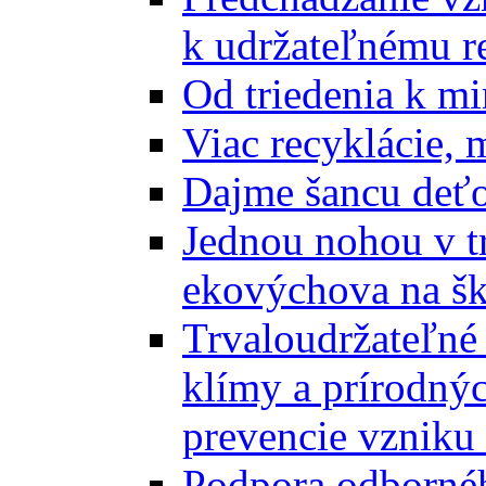
k udržateľnému r
Od triedenia k mi
Viac recyklácie, 
Dajme šancu deťo
Jednou nohou v tr
ekovýchova na š
Trvaloudržateľné 
klímy a prírodný
prevencie vzniku 
Podpora odbornéh