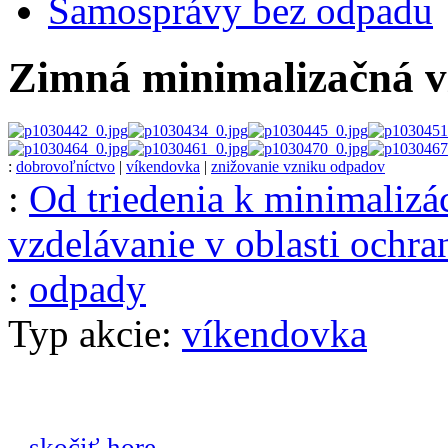
Samosprávy bez odpadu
Zimná minimalizačná v
:
dobrovoľníctvo
|
víkendovka
|
znižovanie vzniku odpadov
:
Od triedenia k minimalizá
vzdelávanie v oblasti ochra
:
odpady
Typ akcie:
víkendovka
...skočiť hore