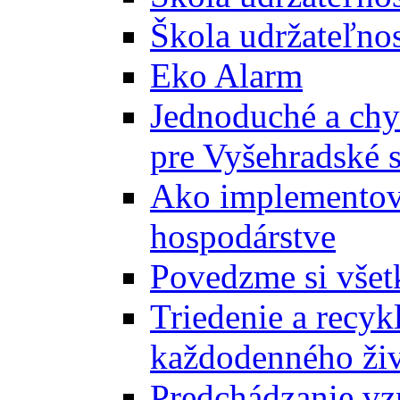
Škola udržateľnos
Eko Alarm
Jednoduché a chyt
pre Vyšehradské 
Ako implementova
hospodárstve
Povedzme si všet
Triedenie a recyk
každodenného ži
Predchádzanie vz