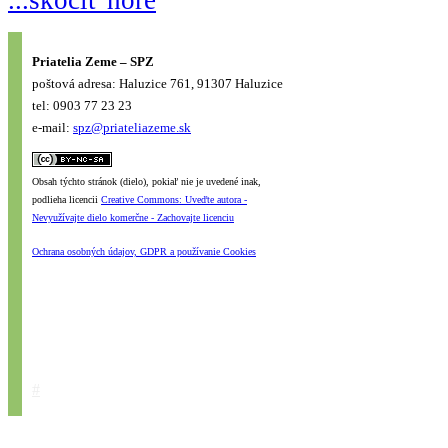
Priatelia Zeme – SPZ
poštová adresa: Haluzice 761, 91307 Haluzice
tel: 0903 77 23 23
e-mail:
spz@priateliazeme.sk
Obsah týchto stránok (dielo), pokiaľ nie je uvedené inak,
podlieha licencii
Creative Commons: Uveďte autora -
Nevyužívajte dielo komerčne - Zachovajte licenciu
Ochrana osobných údajov, GDPR a používanie Cookies
#