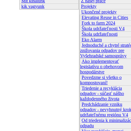
Mit kínálunk
Z našej práce
kik vagyunk
Projekty
Ukončené projekty
Elevating Reuse in Cities
Fork to farm 2024
Škola udržateľnosti V4
Škola udržateľnosti
Eko Alarm
Jednoduché a chytré straté
znižovania odpadov pre
Vyšehradské samosprávy
Ako implementovať
legislatívu o obehovom
hospodárstve
Povedzme si všetko o
kompostovaní!
Triedenie a recyklácia
odpadov - súčasť nášho
každodenného života
Predchádzanie vzniku
odpadov - nevyhnutný kro
udržateľnému regiónu V4
Od triedenia k minimalizác
odpadu