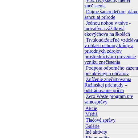
Viac recyklácie, menej
znečistenia
Dajme šancu deťom, dám
šancu aj prírode
Jednou nohou v tráve -
inovatívna zážitková
ekovýchova na školách
Trvaloudržateľné vzdeláva
v oblasti ochrany klímy a
prírodných zdrojov
prostredníctvom prevencie
vzniku znečistenia
Podpora odborného zázem
pre aktívnych občanov
Zníženie znečisťovania
Ružínskej priehrady –
odstraňovanie príčin
Zero Waste program pre
samosprávy
Akcie
Médiá
Tlačové správy
Galérie
Iné aktivity
Ekoporadňa