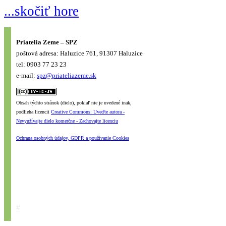
...skočiť hore
Priatelia Zeme – SPZ
poštová adresa: Haluzice 761, 91307 Haluzice
tel: 0903 77 23 23
e-mail:
spz@priateliazeme.sk
Obsah týchto stránok (dielo), pokiaľ nie je uvedené inak,
podlieha licencii
Creative Commons: Uveďte autora -
Nevyužívajte dielo komerčne - Zachovajte licenciu
Ochrana osobných údajov, GDPR a používanie Cookies
#