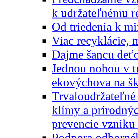
k udržateľnému r
Od triedenia k mi
Viac recyklácie, 
Dajme šancu deťo
Jednou nohou v tr
ekovýchova na š
Trvaloudržateľné 
klímy a prírodný
prevencie vzniku 
Podpora odbornéh