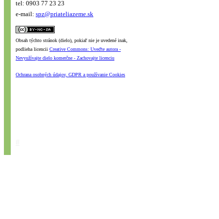
tel: 0903 77 23 23
e-mail:
spz@priateliazeme.sk
Obsah týchto stránok (dielo), pokiaľ nie je uvedené inak,
podlieha licencii
Creative Commons: Uveďte autora -
Nevyužívajte dielo komerčne - Zachovajte licenciu
Ochrana osobných údajov, GDPR a používanie Cookies
#