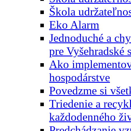
Škola udržateľnos
Eko Alarm
Jednoduché a chyt
pre Vyšehradské 
Ako implementova
hospodárstve
Povedzme si všet
Triedenie a recyk
každodenného ži
Predchádzanie vz