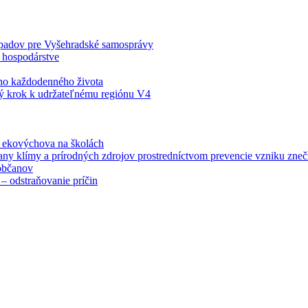
odpadov pre Vyšehradské samosprávy
 hospodárstve
šho každodenného života
ý krok k udržateľnému regiónu V4
á ekovýchova na školách
any klímy a prírodných zdrojov prostredníctvom prevencie vzniku zneči
občanov
– odstraňovanie príčin