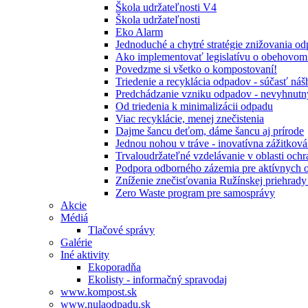
Škola udržateľnosti V4
Škola udržateľnosti
Eko Alarm
Jednoduché a chytré stratégie znižovania 
Ako implementovať legislatívu o obehovom
Povedzme si všetko o kompostovaní!
Triedenie a recyklácia odpadov - súčasť ná
Predchádzanie vzniku odpadov - nevyhnutn
Od triedenia k minimalizácii odpadu
Viac recyklácie, menej znečistenia
Dajme šancu deťom, dáme šancu aj prírode
Jednou nohou v tráve - inovatívna zážitkov
Trvaloudržateľné vzdelávanie v oblasti ochr
Podpora odborného zázemia pre aktívnych 
Zníženie znečisťovania Ružínskej priehrady 
Zero Waste program pre samosprávy
Akcie
Médiá
Tlačové správy
Galérie
Iné aktivity
Ekoporadňa
Ekolisty - informačný spravodaj
www.kompost.sk
www.nulaodpadu.sk