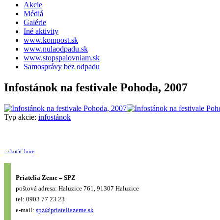
Akcie
Médiá
Galérie
Iné aktivity
www.kompost.sk
www.nulaodpadu.sk
www.stopspalovniam.sk
Samosprávy bez odpadu
Infostánok na festivale Pohoda, 2007
Typ akcie:
infostánok
...skočiť hore
Priatelia Zeme – SPZ
poštová adresa: Haluzice 761, 91307 Haluzice
tel: 0903 77 23 23
e-mail:
spz@priateliazeme.sk