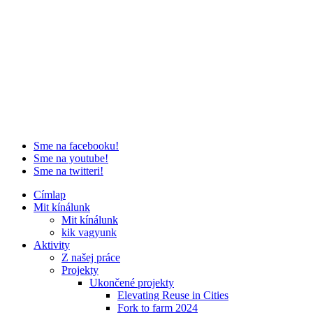
Sme na facebooku!
Sme na youtube!
Sme na twitteri!
Címlap
Mit kínálunk
Mit kínálunk
kik vagyunk
Aktivity
Z našej práce
Projekty
Ukončené projekty
Elevating Reuse in Cities
Fork to farm 2024