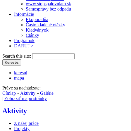
www.stopspalovniam.sk
Samosprávy bez odpadu
Informácie
Ekoporadňa
Často kladené otázky
Kiadványok
Články
Programok
DARUJ >
Search this site:
keresni
mapa
Práve sa nachádzate:
Címlap
»
Aktivity
»
Galérie
|
Zobraziť mapu stránky
Aktivity
Z našej práce
Projekty