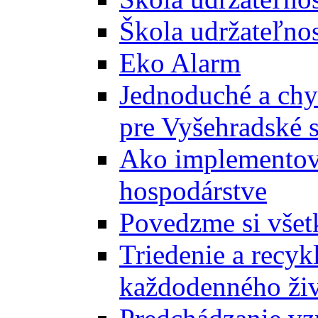
Škola udržateľnos
Eko Alarm
Jednoduché a chyt
pre Vyšehradské 
Ako implementova
hospodárstve
Povedzme si všet
Triedenie a recyk
každodenného ži