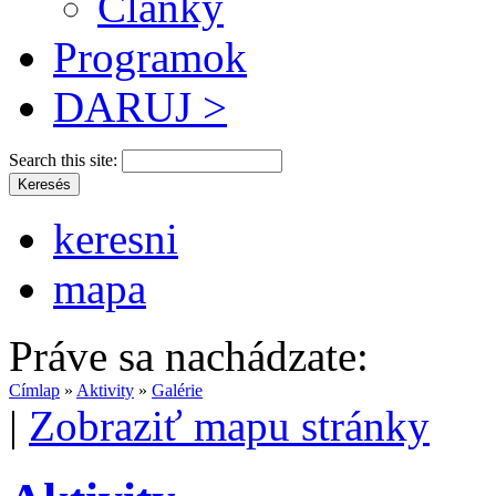
Články
Programok
DARUJ >
Search this site:
keresni
mapa
Práve sa nachádzate:
Címlap
»
Aktivity
»
Galérie
|
Zobraziť mapu stránky