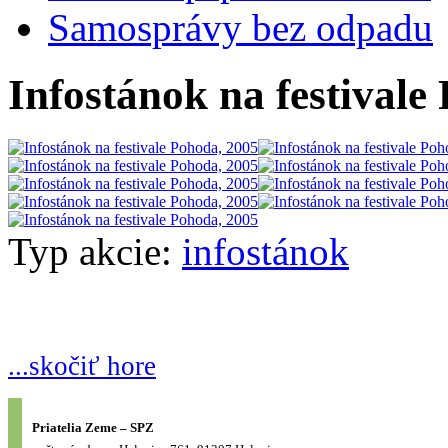
Samosprávy bez odpadu
Infostánok na festivale
Typ akcie:
infostánok
...skočiť hore
Priatelia Zeme – SPZ