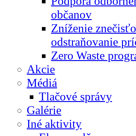
Podpora odbornéh
občanov
Zníženie znečisťo
odstraňovanie prí
Zero Waste progr
Akcie
Médiá
Tlačové správy
Galérie
Iné aktivity