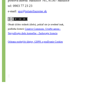
poštová adresa: Haluzice 761, 91307 Haluzice
tel: 0903 77 23 23
e-mail:
spz@priateliazeme.sk
Obsah týchto stránok (dielo), pokiaľ nie je uvedené inak,
podlieha licencii
Creative Commons: Uveďte autora -
Nevyužívajte dielo komerčne - Zachovajte licenciu
Ochrana osobných údajov, GDPR a používanie Cookies
#