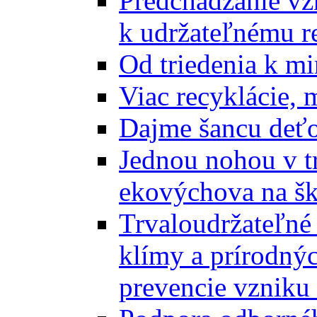
Predchádzanie vz
k udržateľnému r
Od triedenia k mi
Viac recyklácie, 
Dajme šancu deťo
Jednou nohou v tr
ekovýchova na š
Trvaloudržateľné 
klímy a prírodný
prevencie vzniku 