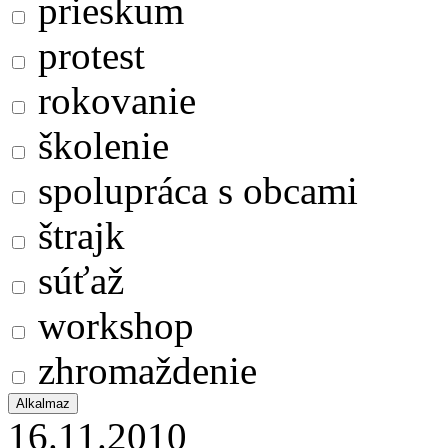
prieskum
protest
rokovanie
školenie
spolupráca s obcami
štrajk
súťaž
workshop
zhromaždenie
16.11.2010