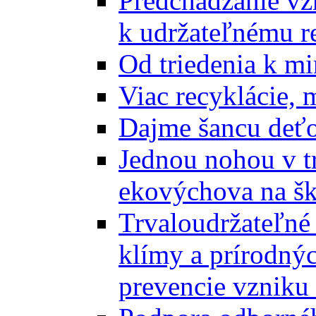
Predchádzanie vz
k udržateľnému r
Od triedenia k mi
Viac recyklácie, 
Dajme šancu deťo
Jednou nohou v tr
ekovýchova na š
Trvaloudržateľné 
klímy a prírodný
prevencie vzniku 