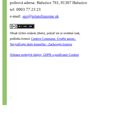
poštová adresa: Haluzice 761, 91307 Haluzice
tel: 0903 77 23 23
e-mail:
spz@priateliazeme.sk
Obsah týchto stránok (dielo), pokiaľ nie je uvedené inak,
podlieha licencii
Creative Commons: Uveďte autora -
Nevyužívajte dielo komerčne - Zachovajte licenciu
Ochrana osobných údajov, GDPR a používanie Cookies
#