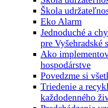
Škola udržateľnos
Eko Alarm
Jednoduché a chyt
pre Vyšehradské 
Ako implementova
hospodárstve
Povedzme si všet
Triedenie a recyk
každodenného ži