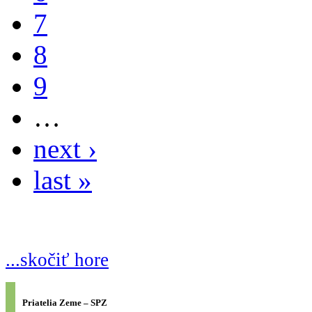
7
8
9
…
next ›
last »
...skočiť hore
Priatelia Zeme – SPZ