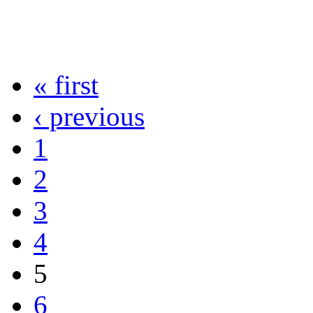
« first
‹ previous
1
2
3
4
5
6