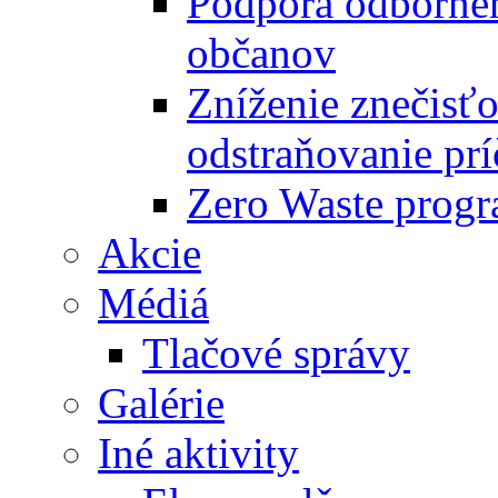
Podpora odbornéh
občanov
Zníženie znečisťo
odstraňovanie prí
Zero Waste progr
Akcie
Médiá
Tlačové správy
Galérie
Iné aktivity