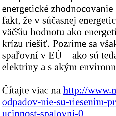
energetické zhodnocovanie 
fakt, že v súčasnej energet
väčšiu hodnotu ako energeti
krízu riešiť. Pozrime sa vša
spaľovní v EÚ – ako sú teda
elektriny a s akým enviro
Čítajte viac na
http://www.n
odpadov-nie-su-riesenim-pr
ucinnost-spalovni-0