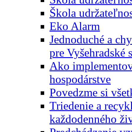
Škola udržateľnos
Eko Alarm
Jednoduché a chyt
pre Vyšehradské 
Ako implementova
hospodárstve
Povedzme si všet
Triedenie a recyk
každodenného ži