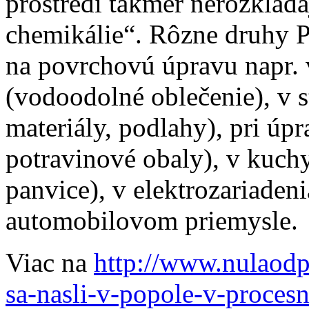
prostredí takmer nerozklada
chemikálie“. Rôzne druhy 
na povrchovú úpravu napr. 
(vodoodolné oblečenie), v 
materiály, podlahy), pri ú
potravinové obaly), v kuch
panvice), v elektrozariadeni
automobilovom priemysle.
Viac na
http://www.nulaodp
sa-nasli-v-popole-v-proces