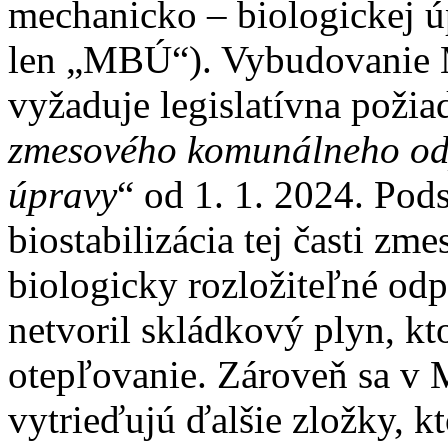
mechanicko – biologickej ú
len „MBÚ“). Vybudovanie M
vyžaduje legislatívna poži
zmesového komunálneho odp
úpravy
“ od 1. 1. 2024. Pods
biostabilizácia tej časti zm
biologicky rozložiteľné odp
netvoril skládkový plyn, kt
otepľovanie. Zároveň sa 
vytrieďujú ďalšie zložky, k