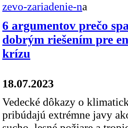
zevo-zariadenie-n
a
6 argumentov prečo spa
dobrým riešením pre en
krízu
18.07.2023
Vedecké dôkazy o klimaticke
pribúdajú extrémne javy ak
sucho, lesné požiare a trop