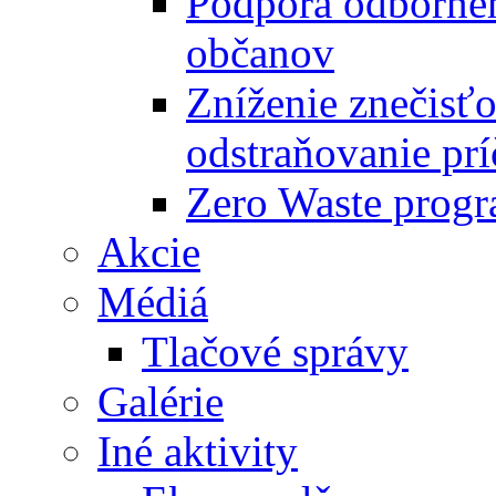
Podpora odbornéh
občanov
Zníženie znečisťo
odstraňovanie prí
Zero Waste progr
Akcie
Médiá
Tlačové správy
Galérie
Iné aktivity