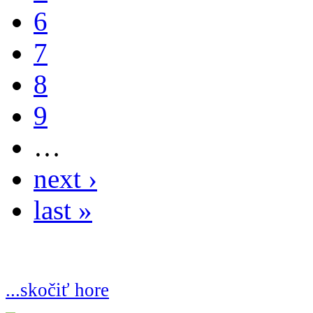
6
7
8
9
…
next ›
last »
...skočiť hore