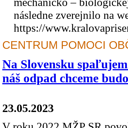
mechanicko – biologickej
následne zverejnilo na w
https://www.kralovaprise
CENTRUM POMOCI O
Na Slovensku spaľujeme
náš odpad chceme budo
23.05.2023
V roku 2022 MŽP SR povoli