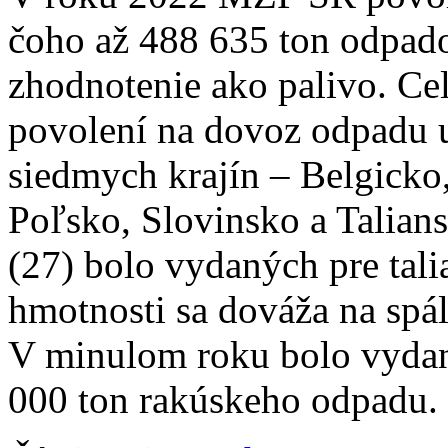
čoho až 488 635 ton odpado
zhodnotenie ako palivo. C
povolení na dovoz odpadu u
siedmych krajín – Belgick
Poľsko, Slovinsko a Talian
(27) bolo vydaných pre tali
hmotnosti sa dováža na spá
V minulom roku bolo vydan
000 ton rakúskeho odpadu.