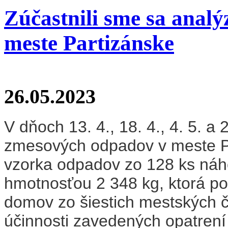
Zúčastnili sme sa anal
meste Partizánske
26.05.2023
V dňoch 13. 4., 18. 4., 4. 5. a
zmesových odpadov v meste Pa
vzorka odpadov zo 128 ks náh
hmotnosťou 2 348 kg, ktorá p
domov zo šiestich mestských ča
účinnosti zavedených opatren