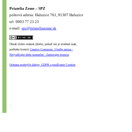
Priatelia Zeme – SPZ
poštová adresa: Haluzice 761, 91307 Haluzice
tel: 0903 77 23 23
e-mail:
spz@priateliazeme.sk
Obsah týchto stránok (dielo), pokiaľ nie je uvedené inak,
podlieha licencii
Creative Commons: Uveďte autora -
Nevyužívajte dielo komerčne - Zachovajte licenciu
Ochrana osobných údajov, GDPR a používanie Cookies
#