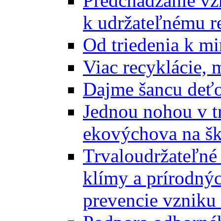
Predchádzanie vz
k udržateľnému r
Od triedenia k mi
Viac recyklácie, 
Dajme šancu deťo
Jednou nohou v tr
ekovýchova na š
Trvaloudržateľné 
klímy a prírodný
prevencie vzniku 