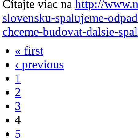
Čítajte viac na
http://www.n
slovensku-spalujeme-odpad-
chceme-budovat-dalsie-spa
« first
‹ previous
1
2
3
4
5