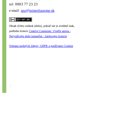
tel: 0903 77 23 23
e-mail:
spz@priateliazeme.sk
Obsah týchto stránok (dielo), pokiaľ nie je uvedené inak,
podlieha licencii
Creative Commons: Uveďte autora -
Nevyužívajte dielo komerčne - Zachovajte licenciu
Ochrana osobných údajov, GDPR a používanie Cookies
#