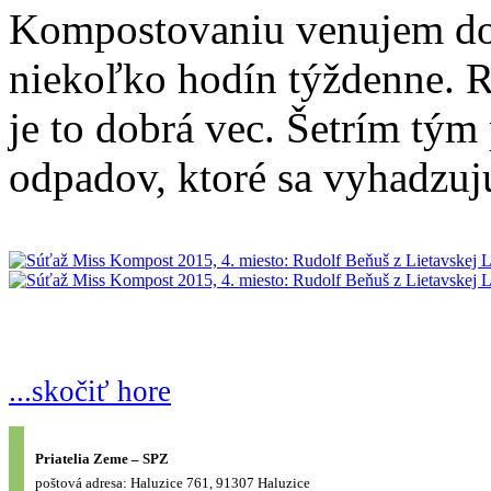
Kompostovaniu venujem dosť
niekoľko hodín týždenne. R
je to dobrá vec. Šetrím tý
odpadov, ktoré sa vyhadzuj
...skočiť hore
Priatelia Zeme – SPZ
poštová adresa: Haluzice 761, 91307 Haluzice