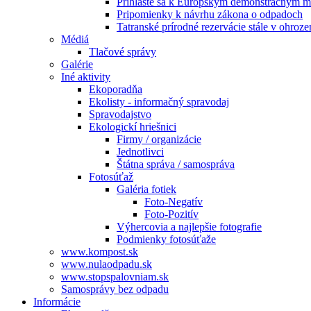
Prihláste sa k Európskym demonštračným m
Pripomienky k návrhu zákona o odpadoch
Tatranské prírodné rezervácie stále v ohroze
Médiá
Tlačové správy
Galérie
Iné aktivity
Ekoporadňa
Ekolisty - informačný spravodaj
Spravodajstvo
Ekologickí hriešnici
Firmy / organizácie
Jednotlivci
Štátna správa / samospráva
Fotosúťaž
Galéria fotiek
Foto-Negatív
Foto-Pozitív
Výhercovia a najlepšie fotografie
Podmienky fotosúťaže
www.kompost.sk
www.nulaodpadu.sk
www.stopspalovniam.sk
Samosprávy bez odpadu
Informácie