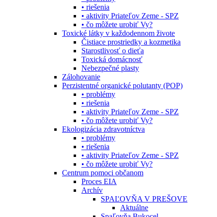
• riešenia
• aktivity Priateľov Zeme - SPZ
• čo môžete urobiť Vy?
Toxické látky v každodennom živote
Čistiace prostriedky a kozmetika
Starostlivosť o dieťa
Toxická domácnosť
Nebezpečné plasty
Zálohovanie
Perzistentné organické polutanty (POP)
• problémy
• riešenia
• aktivity Priateľov Zeme - SPZ
• čo môžete urobiť Vy?
Ekologizácia zdravotníctva
• problémy
• riešenia
• aktivity Priateľov Zeme - SPZ
• čo môžete urobiť Vy?
Centrum pomoci občanom
Proces EIA
Archív
SPAĽOVŇA V PREŠOVE
Aktuálne
Spaľovňa Bukocel