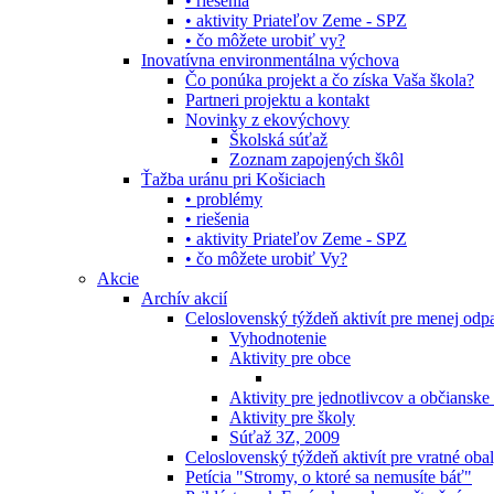
• riešenia
• aktivity Priateľov Zeme - SPZ
• čo môžete urobiť vy?
Inovatívna environmentálna výchova
Čo ponúka projekt a čo získa Vaša škola?
Partneri projektu a kontakt
Novinky z ekovýchovy
Školská súťaž
Zoznam zapojených škôl
Ťažba uránu pri Košiciach
• problémy
• riešenia
• aktivity Priateľov Zeme - SPZ
• čo môžete urobiť Vy?
Akcie
Archív akcií
Celoslovenský týždeň aktivít pre menej od
Vyhodnotenie
Aktivity pre obce
Aktivity pre jednotlivcov a občianske
Aktivity pre školy
Súťaž 3Z, 2009
Celoslovenský týždeň aktivít pre vratné oba
Petícia "Stromy, o ktoré sa nemusíte báť"