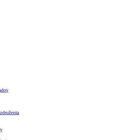
padov
 združenia
ly