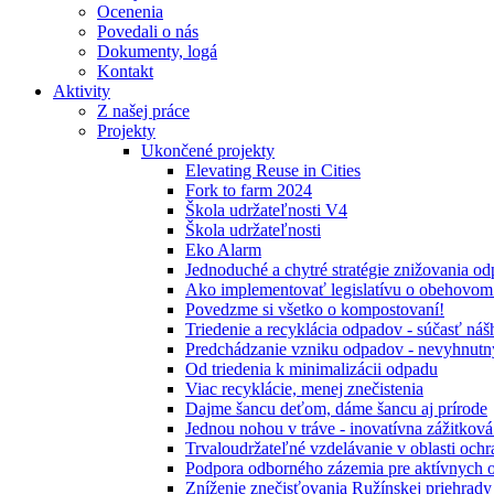
Ocenenia
Povedali o nás
Dokumenty, logá
Kontakt
Aktivity
Z našej práce
Projekty
Ukončené projekty
Elevating Reuse in Cities
Fork to farm 2024
Škola udržateľnosti V4
Škola udržateľnosti
Eko Alarm
Jednoduché a chytré stratégie znižovania 
Ako implementovať legislatívu o obehovom
Povedzme si všetko o kompostovaní!
Triedenie a recyklácia odpadov - súčasť ná
Predchádzanie vzniku odpadov - nevyhnutn
Od triedenia k minimalizácii odpadu
Viac recyklácie, menej znečistenia
Dajme šancu deťom, dáme šancu aj prírode
Jednou nohou v tráve - inovatívna zážitkov
Trvaloudržateľné vzdelávanie v oblasti ochr
Podpora odborného zázemia pre aktívnych 
Zníženie znečisťovania Ružínskej priehrady 