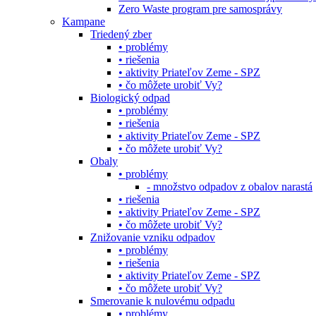
Zero Waste program pre samosprávy
Kampane
Triedený zber
• problémy
• riešenia
• aktivity Priateľov Zeme - SPZ
• čo môžete urobiť Vy?
Biologický odpad
• problémy
• riešenia
• aktivity Priateľov Zeme - SPZ
• čo môžete urobiť Vy?
Obaly
• problémy
- množstvo odpadov z obalov narastá
• riešenia
• aktivity Priateľov Zeme - SPZ
• čo môžete urobiť Vy?
Znižovanie vzniku odpadov
• problémy
• riešenia
• aktivity Priateľov Zeme - SPZ
• čo môžete urobiť Vy?
Smerovanie k nulovému odpadu
• problémy