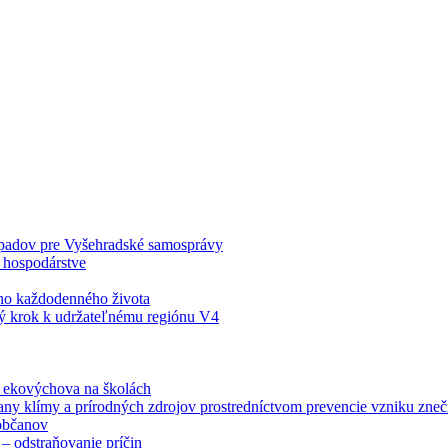
odpadov pre Vyšehradské samosprávy
 hospodárstve
šho každodenného života
ý krok k udržateľnému regiónu V4
á ekovýchova na školách
any klímy a prírodných zdrojov prostredníctvom prevencie vzniku zneči
občanov
– odstraňovanie príčin