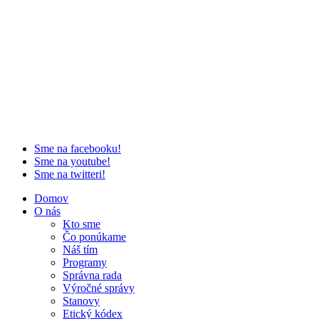
Sme na facebooku!
Sme na youtube!
Sme na twitteri!
Domov
O nás
Kto sme
Čo ponúkame
Náš tím
Programy
Správna rada
Výročné správy
Stanovy
Etický kódex