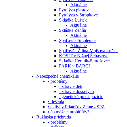
Aktuálne
Pyrolýza plastov
Pyrolýza v Stropkove
Skládka Luštek
Aktuálne
Skládka Žehňa
Aktuálne
Spaľovňa Smolenice
Aktuálne
Spaľovňa Žilina-Mojšova Lúčka
KOSIT v Nižnej Šebastovej
Skládka Hertník-Bartošovce
PARK v BARCI
Aktuálne
Nebezpečné chemikálie
• problémy
- zdravie detí
- zdravie dospelých
- genetické predispozície
• riešenia
• aktivity Priateľov Zeme - SPZ
• čo môžete urobiť Vy?
Ružínska priehrada
• problémy