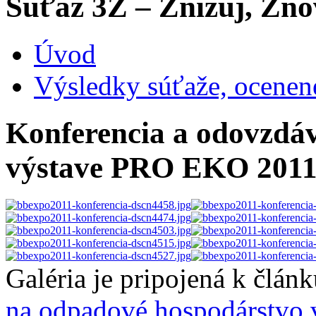
Súťaž 3Z – Znižuj, Zno
Úvod
Výsledky súťaže, ocenen
Konferencia a odovzdáv
výstave PRO EKO 2011 
Galéria je pripojená k člán
na odpadové hospodárstvo 