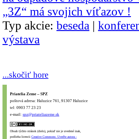
„3Z“ má svojich víťazov !
Typ akcie:
beseda
|
konfere
výstava
...skočiť hore
Priatelia Zeme – SPZ
poštová adresa: Haluzice 761, 91307 Haluzice
tel: 0903 77 23 23
e-mail:
spz@priateliazeme.sk
Obsah týchto stránok (dielo), pokiaľ nie je uvedené inak,
podlieha licencii
Creative Commons: Uveďte autora -