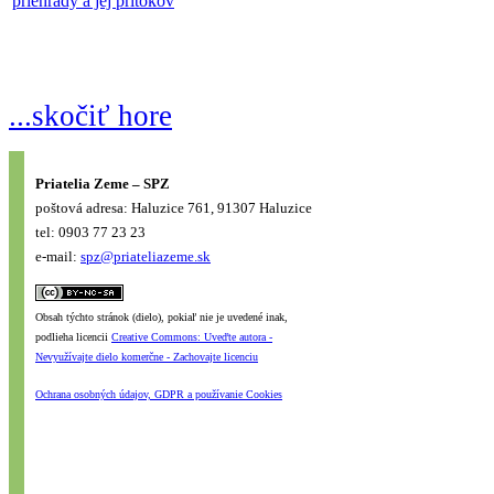
priehrady a jej prítokov
...skočiť hore
Priatelia Zeme – SPZ
poštová adresa: Haluzice 761, 91307 Haluzice
tel: 0903 77 23 23
e-mail:
spz@priateliazeme.sk
Obsah týchto stránok (dielo), pokiaľ nie je uvedené inak,
podlieha licencii
Creative Commons: Uveďte autora -
Nevyužívajte dielo komerčne - Zachovajte licenciu
Ochrana osobných údajov, GDPR a používanie Cookies