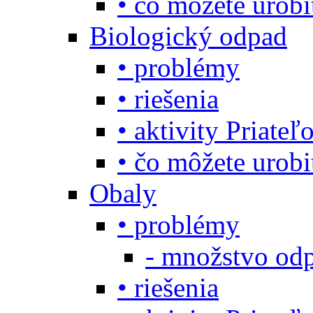
• čo môžete urob
Biologický odpad
• problémy
• riešenia
• aktivity Priate
• čo môžete urob
Obaly
• problémy
- množstvo odp
• riešenia