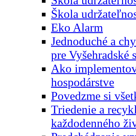
Škola udržateľno
Škola udržateľnos
Eko Alarm
Jednoduché a chyt
pre Vyšehradské 
Ako implementova
hospodárstve
Povedzme si všet
Triedenie a recyk
každodenného ži