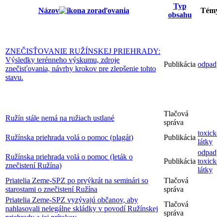
Typ
Názov
Tém
obsahu
ZNEČISŤOVANIE RUŽÍNSKEJ PRIEHRADY:
Výsledky terénneho výskumu, zdroje
Publikácia
odpad
znečisťovania, návrhy krokov pre zlepšenie tohto
stavu.
Tlačová
Ružín stále nemá na ružiach ustlané
správa
toxick
Ružínska priehrada volá o pomoc (plagát)
Publikácia
látky
odpad
Ružínska priehrada volá o pomoc (leták o
Publikácia
toxick
znečistení Ružína)
látky
Priatelia Zeme-SPZ po prvýkrát na seminári so
Tlačová
starostami o znečistení Ružína
správa
Priatelia Zeme-SPZ vyzývajú občanov, aby
Tlačová
nahlasovali nelegálne skládky v povodí Ružínskej
správa