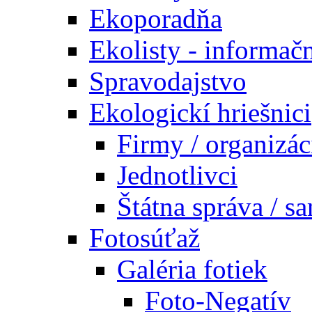
Ekoporadňa
Ekolisty - informač
Spravodajstvo
Ekologickí hriešnici
Firmy / organizác
Jednotlivci
Štátna správa / s
Fotosúťaž
Galéria fotiek
Foto-Negatív