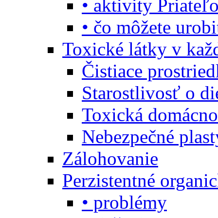
• aktivity Priate
• čo môžete urob
Toxické látky v ka
Čistiace prostrie
Starostlivosť o di
Toxická domácno
Nebezpečné plast
Zálohovanie
Perzistentné organi
• problémy