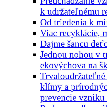
Predchádzanie vz
k udržateľnému r
Od triedenia k mi
Viac recyklácie, 
Dajme šancu deťo
Jednou nohou v tr
ekovýchova na š
Trvaloudržateľné 
klímy a prírodný
prevencie vzniku 