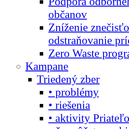
Podpora odbornéh
občanov
Zníženie znečisťo
odstraňovanie prí
Zero Waste progr
Kampane
Triedený zber
• problémy
• riešenia
• aktivity Priate