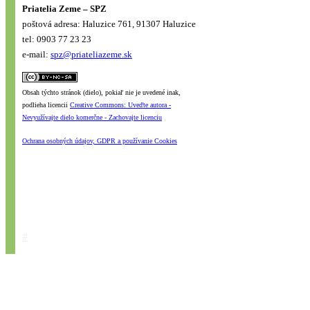
Priatelia Zeme – SPZ
poštová adresa: Haluzice 761, 91307 Haluzice
tel: 0903 77 23 23
e-mail:
spz@priateliazeme.sk
Obsah týchto stránok (dielo), pokiaľ nie je uvedené inak,
podlieha licencii
Creative Commons: Uveďte autora -
Nevyužívajte dielo komerčne - Zachovajte licenciu
Ochrana osobných údajov, GDPR a používanie Cookies
#