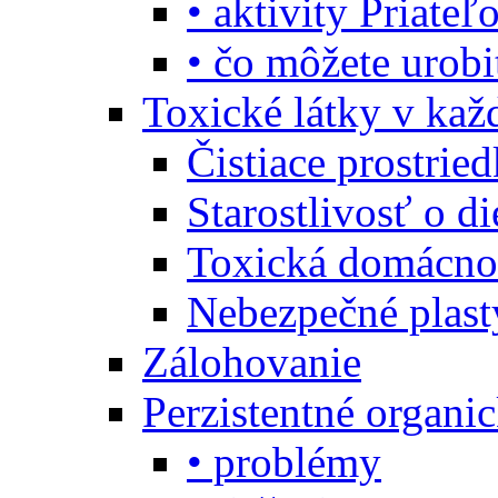
• aktivity Priate
• čo môžete urob
Toxické látky v ka
Čistiace prostrie
Starostlivosť o di
Toxická domácno
Nebezpečné plast
Zálohovanie
Perzistentné organi
• problémy