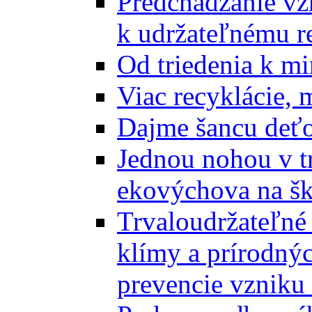
Predchádzanie vz
k udržateľnému r
Od triedenia k mi
Viac recyklácie, 
Dajme šancu deťo
Jednou nohou v tr
ekovýchova na š
Trvaloudržateľné 
klímy a prírodný
prevencie vzniku 