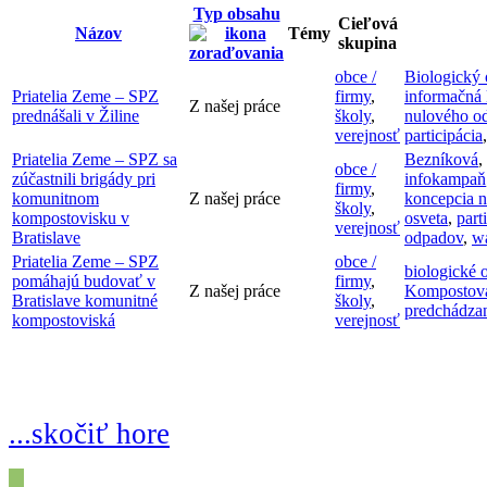
Typ obsahu
Cieľová
Názov
Témy
skupina
obce /
Biologický
Priatelia Zeme – SPZ
firmy
,
informačná
Z našej práce
prednášali v Žiline
školy
,
nulového o
verejnosť
participácia
Priatelia Zeme – SPZ sa
Bezníková
,
obce /
zúčastnili brigády pri
infokampaň
firmy
,
komunitnom
Z našej práce
koncepcia 
školy
,
kompostovisku v
osveta
,
part
verejnosť
Bratislave
odpadov
,
w
Priatelia Zeme – SPZ
obce /
biologické 
pomáhajú budovať v
firmy
,
Z našej práce
Kompostov
Bratislave komunitné
školy
,
predchádza
kompostoviská
verejnosť
...skočiť hore