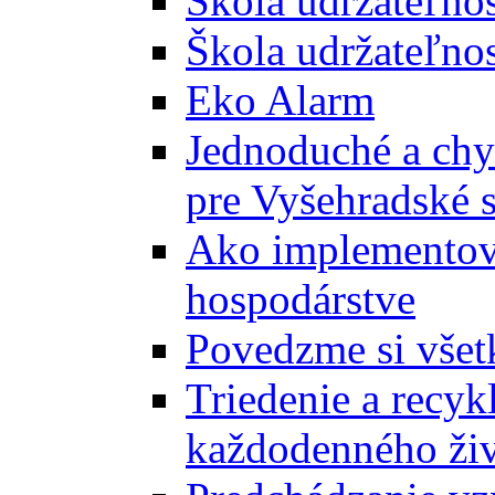
Škola udržateľno
Škola udržateľnos
Eko Alarm
Jednoduché a chyt
pre Vyšehradské 
Ako implementova
hospodárstve
Povedzme si všet
Triedenie a recyk
každodenného ži