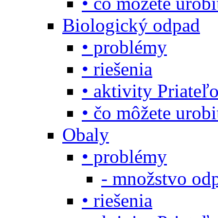
• čo môžete urob
Biologický odpad
• problémy
• riešenia
• aktivity Priate
• čo môžete urob
Obaly
• problémy
- množstvo odp
• riešenia