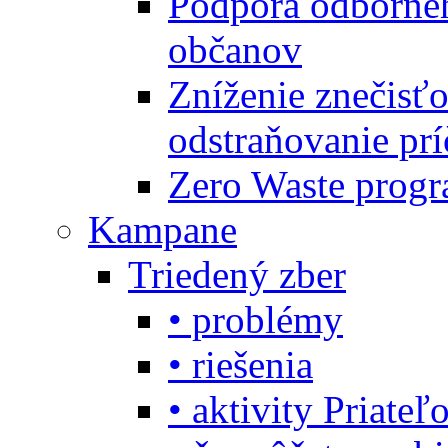
Podpora odbornéh
občanov
Zníženie znečisťo
odstraňovanie prí
Zero Waste progr
Kampane
Triedený zber
• problémy
• riešenia
• aktivity Priate