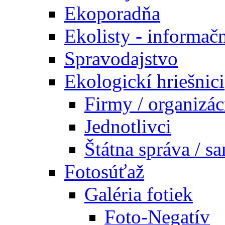
Ekoporadňa
Ekolisty - informač
Spravodajstvo
Ekologickí hriešnici
Firmy / organizác
Jednotlivci
Štátna správa / s
Fotosúťaž
Galéria fotiek
Foto-Negatív