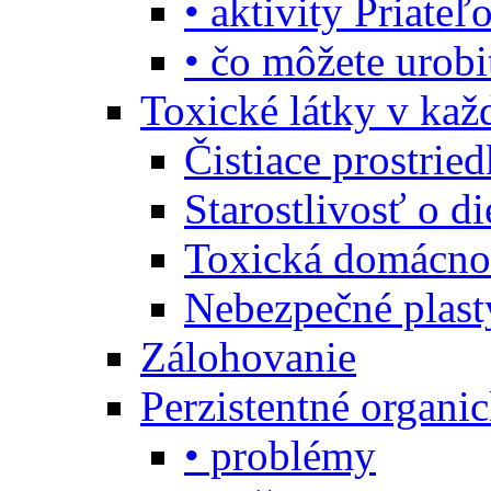
• aktivity Priate
• čo môžete urob
Toxické látky v ka
Čistiace prostrie
Starostlivosť o di
Toxická domácno
Nebezpečné plast
Zálohovanie
Perzistentné organi
• problémy