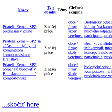
Typ
Cieľová
Názov
Témy
obsahu
skupina
obce /
Biologický odpa
Priatelia Zeme – SPZ
Z našej
firmy
,
informačná kamp
prednášali v Žiline
práce
školy
,
nulového odpadu
verejnosť
participácia
,
pred
Priatelia Zeme – SPZ sa
obce /
Bezníková
,
Biol
zúčastnili brigády pri
Z našej
firmy
,
infokampaň
,
inf
komunitnom
práce
školy
,
koncepcia nulov
kompostovisku v
verejnosť
participácia
,
pred
Bratislave
Priatelia Zeme – SPZ
obce /
biologické odpad
pomáhajú budovať v
Z našej
firmy
,
Kompostovanie
,
Bratislave komunitné
práce
školy
,
predchádzanie v
kompostoviská
verejnosť
...skočiť hore