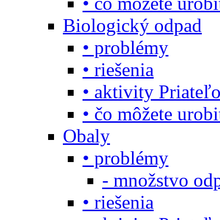
• čo môžete urob
Biologický odpad
• problémy
• riešenia
• aktivity Priate
• čo môžete urob
Obaly
• problémy
- množstvo odp
• riešenia