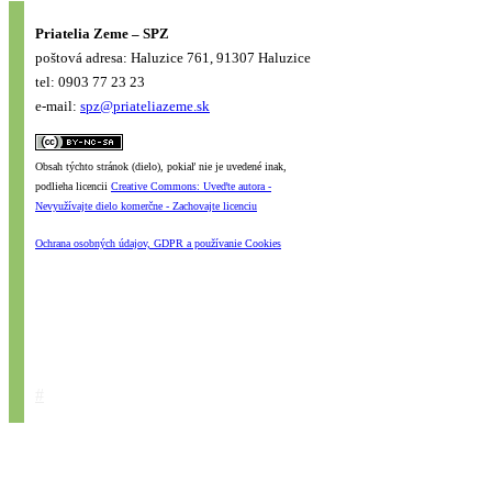
Priatelia Zeme – SPZ
poštová adresa: Haluzice 761, 91307 Haluzice
tel: 0903 77 23 23
e-mail:
spz@priateliazeme.sk
Obsah týchto stránok (dielo), pokiaľ nie je uvedené inak,
podlieha licencii
Creative Commons: Uveďte autora -
Nevyužívajte dielo komerčne - Zachovajte licenciu
Ochrana osobných údajov, GDPR a používanie Cookies
#