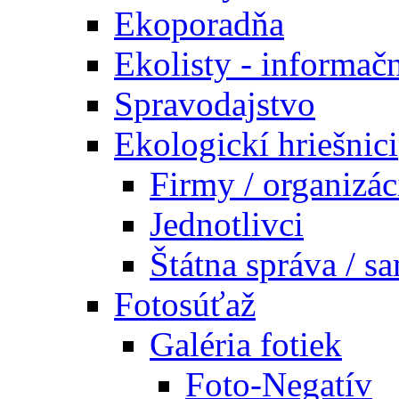
Ekoporadňa
Ekolisty - informač
Spravodajstvo
Ekologickí hriešnici
Firmy / organizác
Jednotlivci
Štátna správa / s
Fotosúťaž
Galéria fotiek
Foto-Negatív