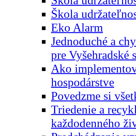
Škola udržateľno
Škola udržateľnos
Eko Alarm
Jednoduché a chyt
pre Vyšehradské 
Ako implementova
hospodárstve
Povedzme si všet
Triedenie a recyk
každodenného ži