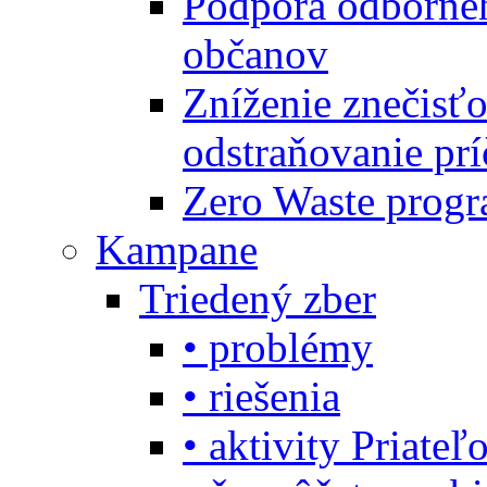
Podpora odbornéh
občanov
Zníženie znečisťo
odstraňovanie prí
Zero Waste progr
Kampane
Triedený zber
• problémy
• riešenia
• aktivity Priate