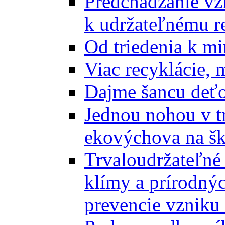
Predchádzanie vz
k udržateľnému r
Od triedenia k mi
Viac recyklácie, 
Dajme šancu deťo
Jednou nohou v tr
ekovýchova na š
Trvaloudržateľné 
klímy a prírodný
prevencie vzniku 