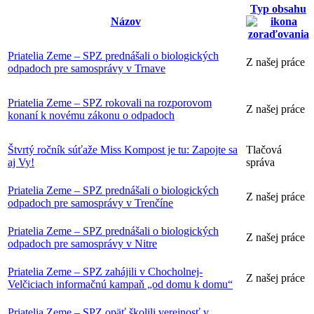
Typ obsahu
Názov
Priatelia Zeme – SPZ prednášali o biologických
Z našej práce
odpadoch pre samosprávy v Trnave
Priatelia Zeme – SPZ rokovali na rozporovom
Z našej práce
konaní k novému zákonu o odpadoch
Štvrtý ročník súťaže Miss Kompost je tu: Zapojte sa
Tlačová
aj Vy!
správa
Priatelia Zeme – SPZ prednášali o biologických
Z našej práce
odpadoch pre samosprávy v Trenčíne
Priatelia Zeme – SPZ prednášali o biologických
Z našej práce
odpadoch pre samosprávy v Nitre
Priatelia Zeme – SPZ zahájili v Chocholnej-
Z našej práce
Velčiciach informačnú kampaň „od domu k domu“
Priatelia Zeme – SPZ opäť školili verejnosť v