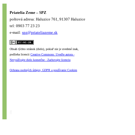
Priatelia Zeme – SPZ
poštová adresa: Haluzice 761, 91307 Haluzice
tel: 0903 77 23 23
e-mail:
spz@priateliazeme.sk
Obsah týchto stránok (dielo), pokiaľ nie je uvedené inak,
podlieha licencii
Creative Commons: Uveďte autora -
Nevyužívajte dielo komerčne - Zachovajte licenciu
Ochrana osobných údajov, GDPR a používanie Cookies
#