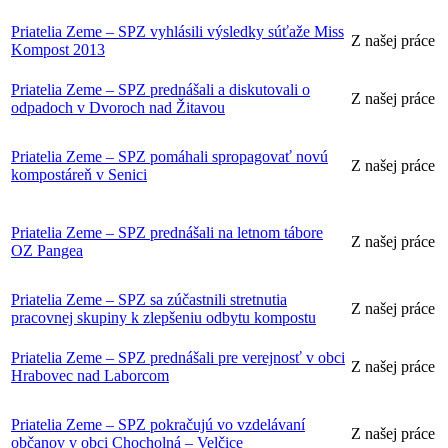
Priatelia Zeme – SPZ vyhlásili výsledky súťaže Miss
Z našej práce
Kompost 2013
Priatelia Zeme – SPZ prednášali a diskutovali o
Z našej práce
odpadoch v Dvoroch nad Žitavou
Priatelia Zeme – SPZ pomáhali spropagovať novú
Z našej práce
kompostáreň v Senici
Priatelia Zeme – SPZ prednášali na letnom tábore
Z našej práce
OZ Pangea
Priatelia Zeme – SPZ sa zúčastnili stretnutia
Z našej práce
pracovnej skupiny k zlepšeniu odbytu kompostu
Priatelia Zeme – SPZ prednášali pre verejnosť v obci
Z našej práce
Hrabovec nad Laborcom
Priatelia Zeme – SPZ pokračujú vo vzdelávaní
Z našej práce
občanov v obci Chocholná – Velčice