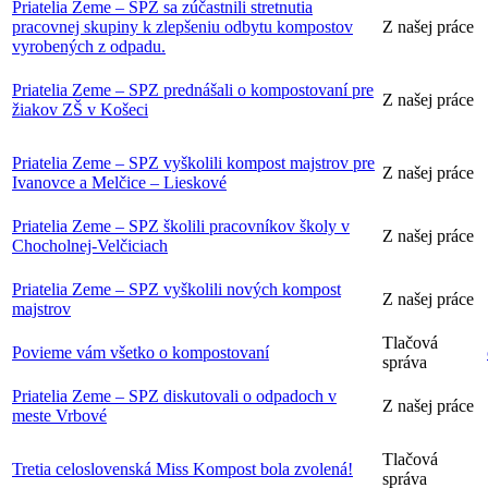
Priatelia Zeme – SPZ sa zúčastnili stretnutia
pracovnej skupiny k zlepšeniu odbytu kompostov
Z našej práce
vyrobených z odpadu.
Priatelia Zeme – SPZ prednášali o kompostovaní pre
Z našej práce
žiakov ZŠ v Košeci
Priatelia Zeme – SPZ vyškolili kompost majstrov pre
Z našej práce
Ivanovce a Melčice – Lieskové
Priatelia Zeme – SPZ školili pracovníkov školy v
Z našej práce
Chocholnej-Velčiciach
Priatelia Zeme – SPZ vyškolili nových kompost
Z našej práce
majstrov
Tlačová
Povieme vám všetko o kompostovaní
správa
Priatelia Zeme – SPZ diskutovali o odpadoch v
Z našej práce
meste Vrbové
Tlačová
Tretia celoslovenská Miss Kompost bola zvolená!
správa