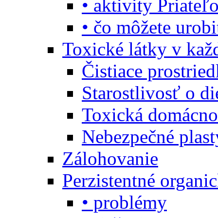
• aktivity Priate
• čo môžete urob
Toxické látky v ka
Čistiace prostrie
Starostlivosť o di
Toxická domácno
Nebezpečné plast
Zálohovanie
Perzistentné organi
• problémy