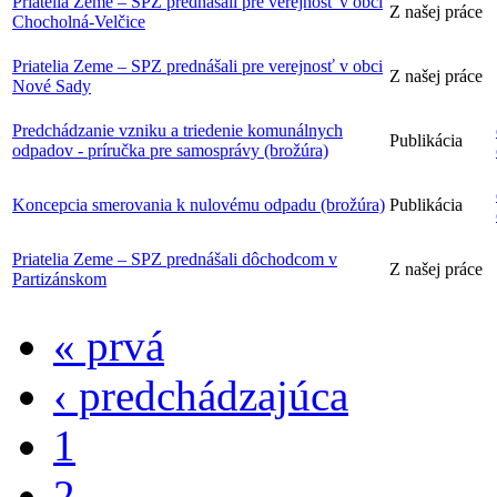
Priatelia Zeme – SPZ prednášali pre verejnosť v obci
Z našej práce
Chocholná-Velčice
Priatelia Zeme – SPZ prednášali pre verejnosť v obci
Z našej práce
Nové Sady
Predchádzanie vzniku a triedenie komunálnych
Publikácia
odpadov - príručka pre samosprávy (brožúra)
Koncepcia smerovania k nulovému odpadu (brožúra)
Publikácia
Priatelia Zeme – SPZ prednášali dôchodcom v
Z našej práce
Partizánskom
« prvá
‹ predchádzajúca
1
2