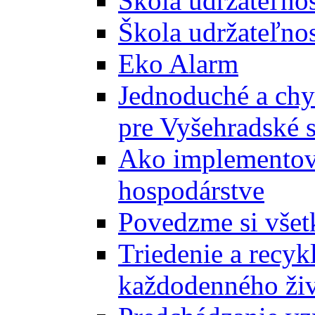
Škola udržateľno
Škola udržateľnos
Eko Alarm
Jednoduché a chyt
pre Vyšehradské 
Ako implementova
hospodárstve
Povedzme si všet
Triedenie a recyk
každodenného ži