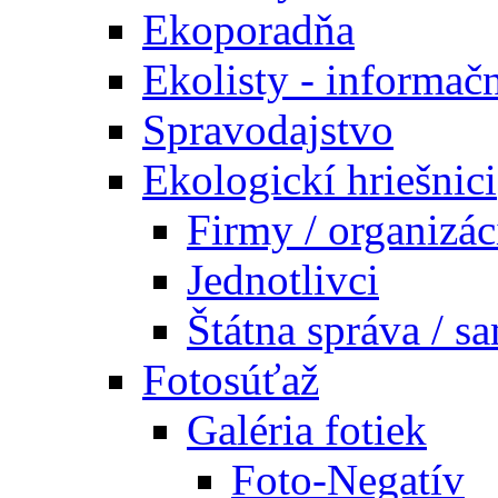
Ekoporadňa
Ekolisty - informač
Spravodajstvo
Ekologickí hriešnici
Firmy / organizác
Jednotlivci
Štátna správa / s
Fotosúťaž
Galéria fotiek
Foto-Negatív