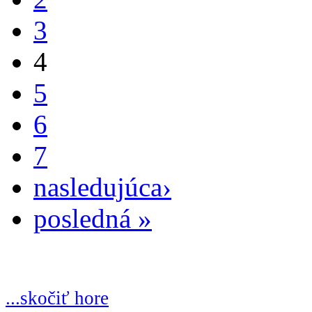
3
4
5
6
7
nasledujúca›
posledná »
...skočiť hore