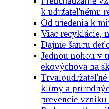
Predchádzanie vz
k udržateľnému r
Od triedenia k mi
Viac recyklácie, 
Dajme šancu deťo
Jednou nohou v tr
ekovýchova na š
Trvaloudržateľné 
klímy a prírodný
prevencie vzniku 