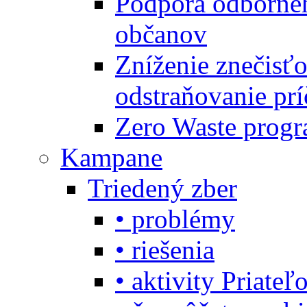
Podpora odbornéh
občanov
Zníženie znečisťo
odstraňovanie prí
Zero Waste progr
Kampane
Triedený zber
• problémy
• riešenia
• aktivity Priate