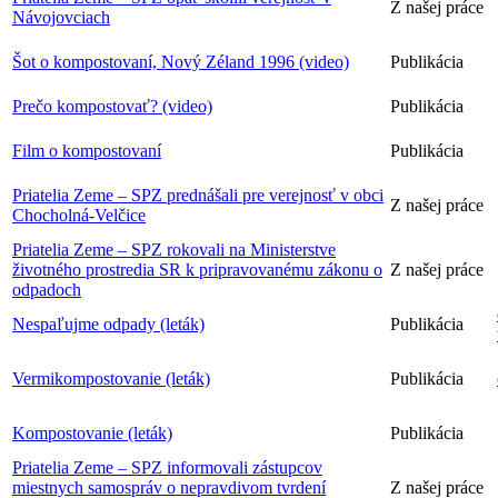
Z našej práce
Návojovciach
Šot o kompostovaní, Nový Zéland 1996 (video)
Publikácia
Prečo kompostovať? (video)
Publikácia
Film o kompostovaní
Publikácia
Priatelia Zeme – SPZ prednášali pre verejnosť v obci
Z našej práce
Chocholná-Velčice
Priatelia Zeme – SPZ rokovali na Ministerstve
životného prostredia SR k pripravovanému zákonu o
Z našej práce
odpadoch
Nespaľujme odpady (leták)
Publikácia
Vermikompostovanie (leták)
Publikácia
Kompostovanie (leták)
Publikácia
Priatelia Zeme – SPZ informovali zástupcov
miestnych samospráv o nepravdivom tvrdení
Z našej práce