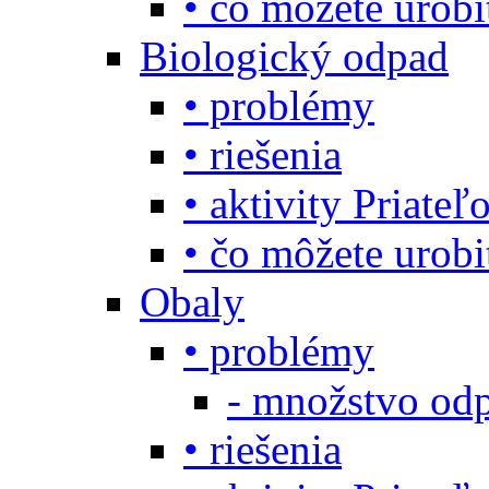
• čo môžete urob
Biologický odpad
• problémy
• riešenia
• aktivity Priate
• čo môžete urob
Obaly
• problémy
- množstvo odp
• riešenia