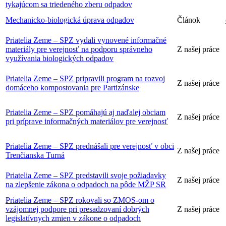
tykajúcom sa triedeného zberu odpadov
Mechanicko-biologická úprava odpadov
Článok
Priatelia Zeme – SPZ vydali vynovené informačné
materiály pre verejnosť na podporu správneho
Z našej práce
využívania biologických odpadov
Priatelia Zeme – SPZ pripravili program na rozvoj
Z našej práce
domáceho kompostovania pre Partizánske
Priatelia Zeme – SPZ pomáhajú aj naďalej obciam
Z našej práce
pri príprave informačných materiálov pre verejnosť
Priatelia Zeme – SPZ prednášali pre verejnosť v obci
Z našej práce
Trenčianska Turná
Priatelia Zeme – SPZ predstavili svoje požiadavky
Z našej práce
na zlepšenie zákona o odpadoch na pôde MŽP SR
Priatelia Zeme – SPZ rokovali so ZMOS-om o
vzájomnej podpore pri presadzovaní dobrých
Z našej práce
legislatívnych zmien v zákone o odpadoch