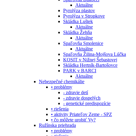
Aktuálne
Pyrolýza plastov
Pyrolýza v Stropkove
Skládka Luštek
Aktuálne
Skládka Žehňa
Aktuálne
Spaľovňa Smolenice
Aktuálne
Spaľovňa Žilina-Mojšova Lúčka
KOSIT v Nižnej Šebastovej
Skládka Hertník-Bartošovce
PARK v BARCI
Aktuálne
Nebezpečné chemikálie
• problémy
- zdravie detí
- zdravie dospelých
- genetické predispozície
• riešenia
• aktivity Priateľov Zeme - SPZ
• čo môžete urobiť Vy?
Ružínska priehrada
• problémy