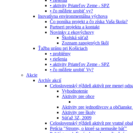
• riešenia
• aktivity Priateľov Zeme - SPZ
• čo môžete urobiť vy?
Inovatívna environmentálna výchova
Čo ponúka projekt a čo získa Vaša škola?
Partneri projektu a kontakt
Novinky z ekovýchovy
Školská súťaž
Zoznam zapojených škôl
Ťažba uránu pri Košiciach
• problémy
• riešenia
• aktivity Priateľov Zeme - SPZ
• čo môžete urobiť Vy?
Akcie
Archív akcií
Celoslovenský týždeň aktivít pre menej od
Vyhodnotenie
Aktivity pre obce
Aktivity pre jednotlivcov a občianske
Aktivity pre školy
Súťaž 3Z, 2009
Celoslovenský týždeň aktivít pre vratné oba
Petícia "Stromy, o ktoré sa nemusíte báť"