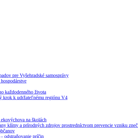
odpadov pre Vyšehradské samosprávy
 hospodárstve
šho každodenného života
ý krok k udržateľnému regiónu V4
á ekovýchova na školách
any klímy a prírodných zdrojov prostredníctvom prevencie vzniku zneči
občanov
– odstraňovanie príčin