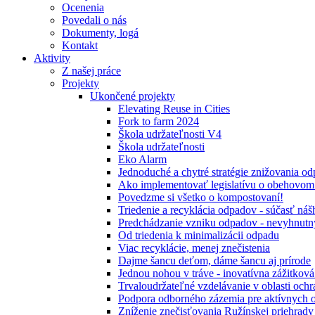
Ocenenia
Povedali o nás
Dokumenty, logá
Kontakt
Aktivity
Z našej práce
Projekty
Ukončené projekty
Elevating Reuse in Cities
Fork to farm 2024
Škola udržateľnosti V4
Škola udržateľnosti
Eko Alarm
Jednoduché a chytré stratégie znižovania 
Ako implementovať legislatívu o obehovom
Povedzme si všetko o kompostovaní!
Triedenie a recyklácia odpadov - súčasť ná
Predchádzanie vzniku odpadov - nevyhnutn
Od triedenia k minimalizácii odpadu
Viac recyklácie, menej znečistenia
Dajme šancu deťom, dáme šancu aj prírode
Jednou nohou v tráve - inovatívna zážitkov
Trvaloudržateľné vzdelávanie v oblasti ochr
Podpora odborného zázemia pre aktívnych 
Zníženie znečisťovania Ružínskej priehrady 