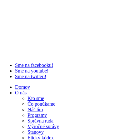
Sme na facebooku!
Sme na youtube!
Sme na twitteri!
Domov
O nás
Kto sme
Čo ponúkame
Náš tím
Programy
Správna rada
Výročné správy
Stanovy
Etický kódex