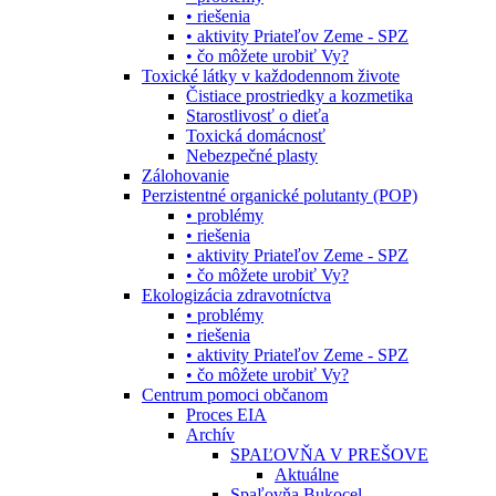
• riešenia
• aktivity Priateľov Zeme - SPZ
• čo môžete urobiť Vy?
Toxické látky v každodennom živote
Čistiace prostriedky a kozmetika
Starostlivosť o dieťa
Toxická domácnosť
Nebezpečné plasty
Zálohovanie
Perzistentné organické polutanty (POP)
• problémy
• riešenia
• aktivity Priateľov Zeme - SPZ
• čo môžete urobiť Vy?
Ekologizácia zdravotníctva
• problémy
• riešenia
• aktivity Priateľov Zeme - SPZ
• čo môžete urobiť Vy?
Centrum pomoci občanom
Proces EIA
Archív
SPAĽOVŇA V PREŠOVE
Aktuálne
Spaľovňa Bukocel