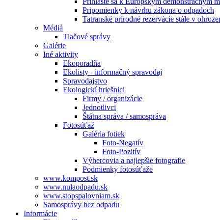
Prihláste sa k Európskym demonštračným m
Pripomienky k návrhu zákona o odpadoch
Tatranské prírodné rezervácie stále v ohroze
Médiá
Tlačové správy
Galérie
Iné aktivity
Ekoporadňa
Ekolisty - informačný spravodaj
Spravodajstvo
Ekologickí hriešnici
Firmy / organizácie
Jednotlivci
Štátna správa / samospráva
Fotosúťaž
Galéria fotiek
Foto-Negatív
Foto-Pozitív
Výhercovia a najlepšie fotografie
Podmienky fotosúťaže
www.kompost.sk
www.nulaodpadu.sk
www.stopspalovniam.sk
Samosprávy bez odpadu
Informácie