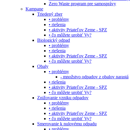
Zero Waste program pre samosprávy
Kampane
Triedený zber
• problémy
• riešenia
• aktivity Priateľov Zeme - SPZ
• čo môžete urobiť Vy?
Biologický odpad
• problémy
• riešenia
• aktivity Priateľov Zeme - SPZ
• čo môžete urobiť Vy?
Obaly
• problémy
- množstvo odpadov z obalov narastá
• riešenia
• aktivity Priateľov Zeme - SPZ
• čo môžete urobiť Vy?
Znižovanie vzniku odpadov
• problémy
• riešenia
• aktivity Priateľov Zeme - SPZ
• čo môžete urobiť Vy?
Smerovanie k nulovému odpadu
• problémy