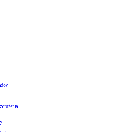
padov
 združenia
ly