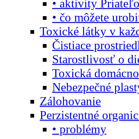
• aktivity Priate
• čo môžete urob
Toxické látky v ka
Čistiace prostrie
Starostlivosť o di
Toxická domácno
Nebezpečné plast
Zálohovanie
Perzistentné organi
• problémy