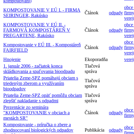
kompostovaní)
obce 
KOMPOSTOVANIE V EÚ I. - FIRMA
Článok
odpady
firmy
SEIRINGER, Rakúsko
vere
KOMPOSTOVANIE V EÚ II. -
obce 
FARMOVÁ KOMPOSTÁREŇ V
Článok
odpady
firmy
PREGARTENE, Rakúsko
vere
obce 
Kompostovanie v EÚ III. - Kompostáreň
Článok
odpady
firmy
FAIRFIELD
vere
Hnojenie
Ekoporadňa
vere
1. január 2006 - začiatok konca
Tlačová
skládkovania a spaľovania bioodpadu
správa
Priatelia Zeme-SPZ pomáhajú obciam s
Tlačová
triedeným zberom a využívaním
správa
bioodpadov
Priatelia Zeme-SPZ opäť pomôžu obciam
Tlačová
zlepšiť nakladanie s odpadmi
správa
Prezentácie zo seminára
obce 
"KOMPOSTOVANIE v obciach a
Článok
odpady
firm
mestách SR"
Kompostovanie - príručka o zbere a
obce 
zhodnocovaní biologických odpadov
Publikácia
odpady
firm