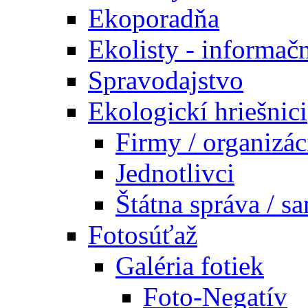
Ekoporadňa
Ekolisty - informač
Spravodajstvo
Ekologickí hriešnici
Firmy / organizác
Jednotlivci
Štátna správa / s
Fotosúťaž
Galéria fotiek
Foto-Negatív