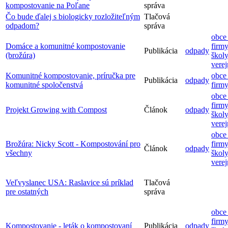
kompostovanie na Poľane
správa
Čo bude ďalej s biologicky rozložiteľným
Tlačová
odpadom?
správa
obce 
Domáce a komunitné kompostovanie
firmy
Publikácia
odpady
(brožúra)
školy
vere
Komunitné kompostovanie, príručka pre
obce 
Publikácia
odpady
komunitné spoločenstvá
firm
obce 
firmy
Projekt Growing with Compost
Článok
odpady
školy
vere
obce 
Brožúra: Nicky Scott - Kompostování pro
firmy
Článok
odpady
všechny
školy
vere
Veľvyslanec USA: Raslavice sú príklad
Tlačová
pre ostatných
správa
obce 
firmy
Kompostovanie - leták o kompostovaní
Publikácia
odpady