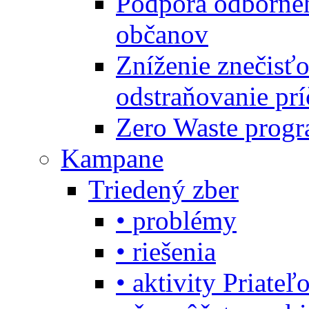
Podpora odbornéh
občanov
Zníženie znečisťo
odstraňovanie prí
Zero Waste progr
Kampane
Triedený zber
• problémy
• riešenia
• aktivity Priate