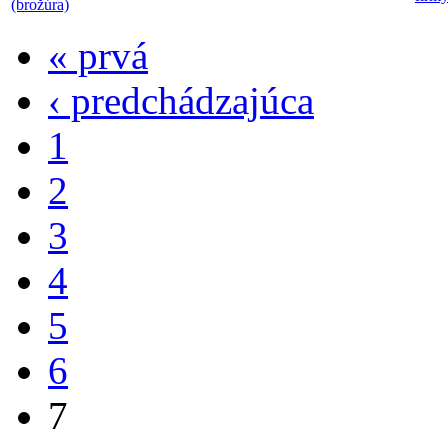
(brožúra)
« prvá
‹ predchádzajúca
1
2
3
4
5
6
7