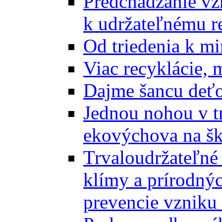
Predchádzanie vz
k udržateľnému r
Od triedenia k mi
Viac recyklácie, 
Dajme šancu deťo
Jednou nohou v tr
ekovýchova na š
Trvaloudržateľné 
klímy a prírodný
prevencie vzniku 