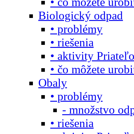
• čo môžete urob
Biologický odpad
• problémy
• riešenia
• aktivity Priate
• čo môžete urob
Obaly
• problémy
- množstvo odp
• riešenia