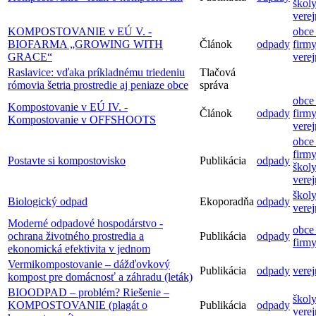
školy
vere
KOMPOSTOVANIE v EÚ V. -
obce 
BIOFARMA „GROWING WITH
Článok
odpady
firmy
GRACE“
vere
Raslavice: vďaka príkladnému triedeniu
Tlačová
rómovia šetria prostredie aj peniaze obce
správa
obce 
Kompostovanie v EÚ IV. -
Článok
odpady
firmy
Kompostovanie v OFFSHOOTS
vere
obce 
firmy
Postavte si kompostovisko
Publikácia
odpady
školy
vere
školy
Biologický odpad
Ekoporadňa
odpady
vere
Moderné odpadové hospodárstvo -
obce 
ochrana životného prostredia a
Publikácia
odpady
firm
ekonomická efektivita v jednom
Vermikompostovanie – dážďovkový
Publikácia
odpady
vere
kompost pre domácnosť a záhradu (leták)
BIOODPAD – problém? Riešenie –
školy
KOMPOSTOVANIE (plagát o
Publikácia
odpady
vere