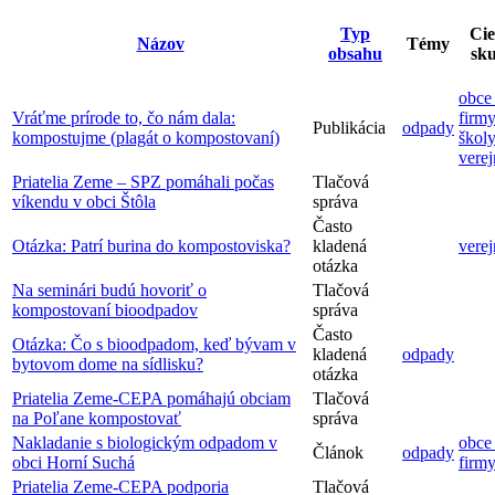
Typ
Ci
Názov
Témy
obsahu
sk
obce 
Vráťme prírode to, čo nám dala:
firmy
Publikácia
odpady
kompostujme (plagát o kompostovaní)
školy
vere
Priatelia Zeme – SPZ pomáhali počas
Tlačová
víkendu v obci Štôla
správa
Často
Otázka: Patrí burina do kompostoviska?
kladená
vere
otázka
Na seminári budú hovoriť o
Tlačová
kompostovaní bioodpadov
správa
Často
Otázka: Čo s bioodpadom, keď bývam v
kladená
odpady
bytovom dome na sídlisku?
otázka
Priatelia Zeme-CEPA pomáhajú obciam
Tlačová
na Poľane kompostovať
správa
Nakladanie s biologickým odpadom v
obce 
Článok
odpady
obci Horní Suchá
firm
Priatelia Zeme-CEPA podporia
Tlačová