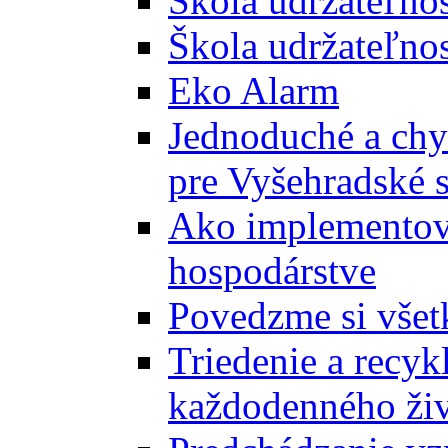
Škola udržateľno
Škola udržateľnos
Eko Alarm
Jednoduché a chyt
pre Vyšehradské 
Ako implementova
hospodárstve
Povedzme si všet
Triedenie a recyk
každodenného ži