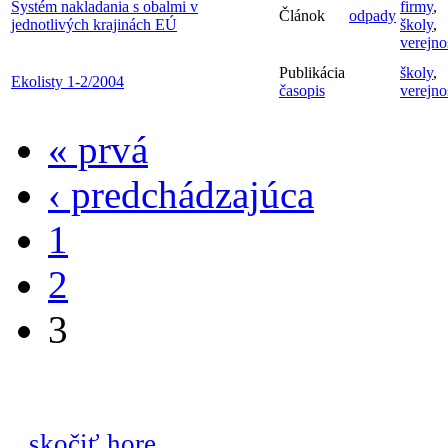
Systém nakladania s obalmi v
firmy
,
Článok
odpady
jednotlivých krajinách EÚ
školy
,
verejno
Publikácia
školy
,
Ekolisty 1-2/2004
časopis
verejno
« prvá
‹ predchádzajúca
1
2
3
...skočiť hore