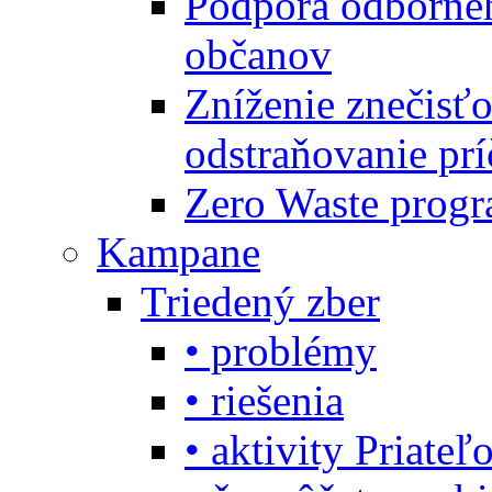
Podpora odbornéh
občanov
Zníženie znečisťo
odstraňovanie prí
Zero Waste progr
Kampane
Triedený zber
• problémy
• riešenia
• aktivity Priate