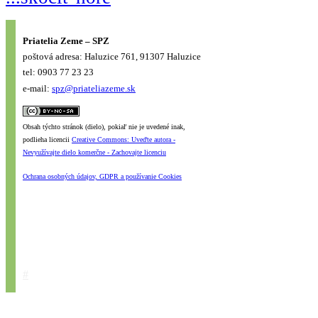
Priatelia Zeme – SPZ
poštová adresa: Haluzice 761, 91307 Haluzice
tel: 0903 77 23 23
e-mail:
spz@priateliazeme.sk
Obsah týchto stránok (dielo), pokiaľ nie je uvedené inak,
podlieha licencii
Creative Commons: Uveďte autora -
Nevyužívajte dielo komerčne - Zachovajte licenciu
Ochrana osobných údajov, GDPR a používanie Cookies
#