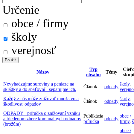
Určenie
obce / firmy
školy
verejnosť
Typ
Cieľ
Názov
Témy
obsahu
skup
Nevyhadzujme suroviny a peniaze na
školy
,
Článok
odpady
skládky a do spaľovní - separujme ich.
verejno
Každý z nás môže znižovať množstvo a
školy
,
Článok
odpady
škodlivosť odpadov
verejno
ODPADY - príručka o znižovaní vzniku
Publikácia
obce /
a triedenom zbere komunálnych odpadov
odpady
príručka
firmy
,
š
(brožúra)
obce /