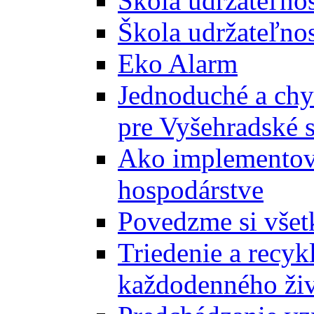
Škola udržateľno
Škola udržateľnos
Eko Alarm
Jednoduché a chyt
pre Vyšehradské 
Ako implementova
hospodárstve
Povedzme si všet
Triedenie a recyk
každodenného ži