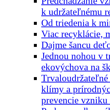
Predchádzanie vz
k udržateľnému r
Od triedenia k mi
Viac recyklácie, 
Dajme šancu deťo
Jednou nohou v tr
ekovýchova na š
Trvaloudržateľné 
klímy a prírodný
prevencie vzniku 