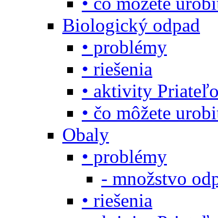
• čo môžete urob
Biologický odpad
• problémy
• riešenia
• aktivity Priate
• čo môžete urob
Obaly
• problémy
- množstvo odp
• riešenia