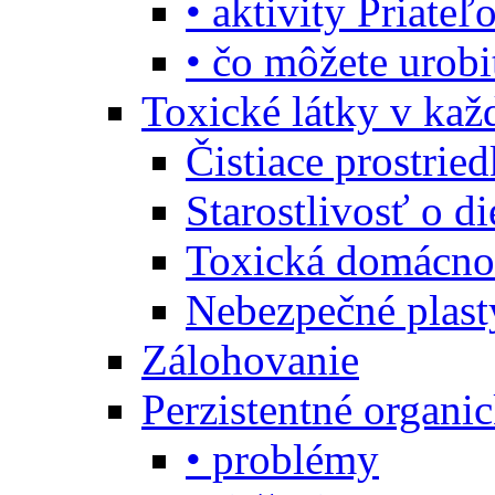
• aktivity Priate
• čo môžete urob
Toxické látky v ka
Čistiace prostrie
Starostlivosť o di
Toxická domácno
Nebezpečné plast
Zálohovanie
Perzistentné organi
• problémy