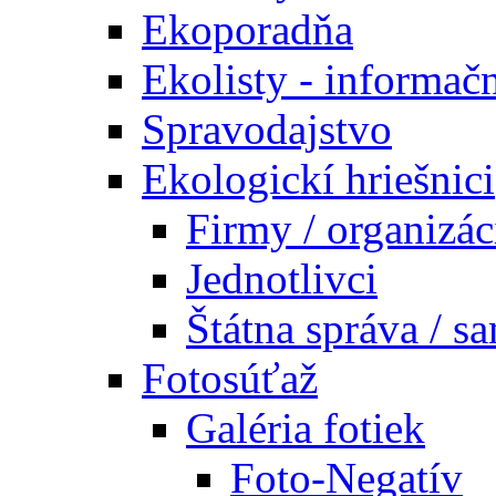
Ekoporadňa
Ekolisty - informač
Spravodajstvo
Ekologickí hriešnici
Firmy / organizác
Jednotlivci
Štátna správa / s
Fotosúťaž
Galéria fotiek
Foto-Negatív