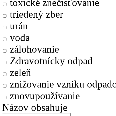
toxické znečisťovanie
triedený zber
urán
voda
zálohovanie
Zdravotnícky odpad
zeleň
znižovanie vzniku odpad
znovupoužívanie
Názov obsahuje