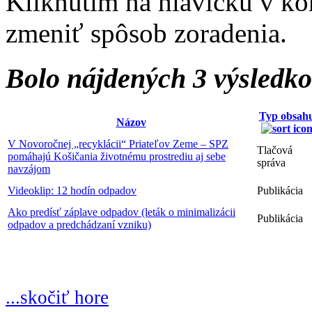
Kliknutím na hlavičku v ko
zmeniť spôsob zoradenia.
Bolo nájdených 3 výsledk
Typ obsah
Názov
V Novoročnej „recyklácii“ Priateľov Zeme – SPZ
Tlačová
pomáhajú Košičania životnému prostrediu aj sebe
správa
navzájom
Videoklip: 12 hodín odpadov
Publikácia
Ako predísť záplave odpadov (leták o minimalizácii
Publikácia
odpadov a predchádzaní vzniku)
...skočiť hore