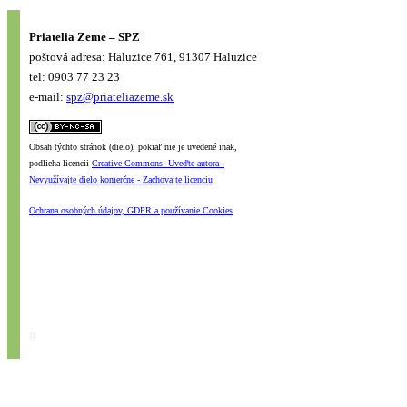
Priatelia Zeme – SPZ
poštová adresa: Haluzice 761, 91307 Haluzice
tel: 0903 77 23 23
e-mail:
spz@priateliazeme.sk
Obsah týchto stránok (dielo), pokiaľ nie je uvedené inak,
podlieha licencii
Creative Commons: Uveďte autora -
Nevyužívajte dielo komerčne - Zachovajte licenciu
Ochrana osobných údajov, GDPR a používanie Cookies
#