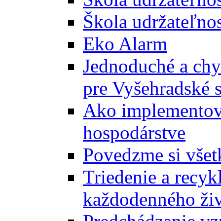
Škola udržateľnos
Eko Alarm
Jednoduché a chyt
pre Vyšehradské 
Ako implementova
hospodárstve
Povedzme si všet
Triedenie a recyk
každodenného ži