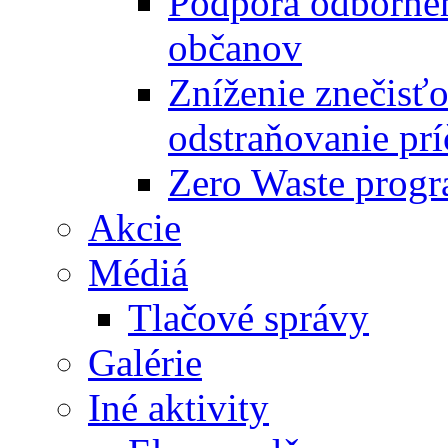
Podpora odbornéh
občanov
Zníženie znečisťo
odstraňovanie prí
Zero Waste progr
Akcie
Médiá
Tlačové správy
Galérie
Iné aktivity