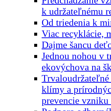
Predchádzanie vz
k udržateľnému r
Od triedenia k mi
Viac recyklácie, 
Dajme šancu deťo
Jednou nohou v tr
ekovýchova na š
Trvaloudržateľné 
klímy a prírodný
prevencie vzniku 