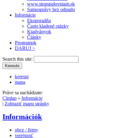
www.stopspalovniam.sk
Samosprávy bez odpadu
Informácie
Ekoporadňa
Často kladené otázky
Kiadványok
Články
Programok
DARUJ >
Search this site:
keresni
mapa
Práve sa nachádzate:
Címlap
»
Informácie
|
Zobraziť mapu stránky
Információk
obce / firmy
verejnosť