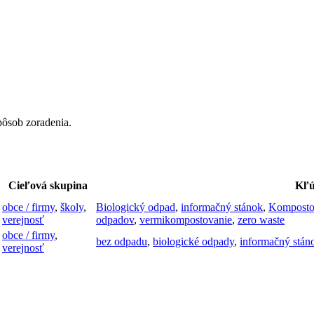
pôsob zoradenia.
Cieľová skupina
Kľú
obce / firmy
,
školy
,
Biologický odpad
,
informačný stánok
,
Komposto
verejnosť
odpadov
,
vermikompostovanie
,
zero waste
obce / firmy
,
bez odpadu
,
biologické odpady
,
informačný stán
verejnosť