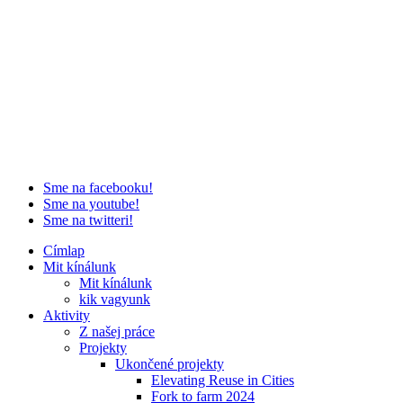
Sme na facebooku!
Sme na youtube!
Sme na twitteri!
Címlap
Mit kínálunk
Mit kínálunk
kik vagyunk
Aktivity
Z našej práce
Projekty
Ukončené projekty
Elevating Reuse in Cities
Fork to farm 2024