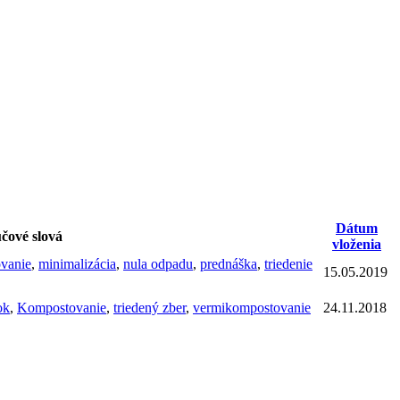
Dátum
čové slová
vloženia
vanie
,
minimalizácia
,
nula odpadu
,
prednáška
,
triedenie
15.05.2019
ok
,
Kompostovanie
,
triedený zber
,
vermikompostovanie
24.11.2018