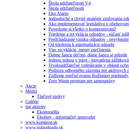
Škola udržateľnosti V4
Škola udržateľnosti
Eko Alarm
Jednoduché a chytré stratégie znižovania 
Ako implementovať legislatívu o obehovom
Povedzme si všetko o kompostovaní!
Triedenie a recyklácia odpadov - súčasť ná
Predchádzanie vzniku odpadov - nevyhnutn
Od triedenia k minimalizácii odpadu
Viac recyklácie, menej znečistenia
Dajme šancu deťom, dáme šancu aj prírode
Jednou nohou v tráve - inovatívna zážitkov
Trvaloudržateľné vzdelávanie v oblasti ochr
Podpora odborného zázemia pre aktívnych 
Zníženie znečisťovania Ružínskej priehrady 
Zero Waste program pre samosprávy
Akcie
Médiá
Tlačové správy
Galérie
Iné aktivity
Ekoporadňa
Ekolisty - informačný spravodaj
www.kompost.sk
www.nulaodpadu.sk