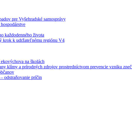
odpadov pre Vyšehradské samosprávy
 hospodárstve
šho každodenného života
ý krok k udržateľnému regiónu V4
á ekovýchova na školách
any klímy a prírodných zdrojov prostredníctvom prevencie vzniku zneči
občanov
– odstraňovanie príčin