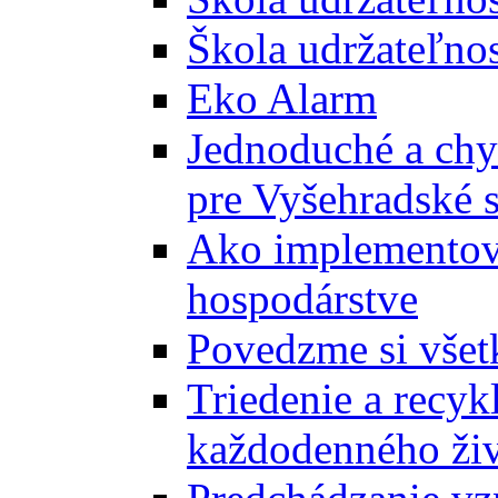
Škola udržateľnos
Eko Alarm
Jednoduché a chyt
pre Vyšehradské 
Ako implementova
hospodárstve
Povedzme si všet
Triedenie a recyk
každodenného ži