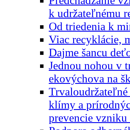
Predchádzanie vz
k udržateľnému r
Od triedenia k mi
Viac recyklácie, 
Dajme šancu deťo
Jednou nohou v tr
ekovýchova na š
Trvaloudržateľné 
klímy a prírodný
prevencie vzniku 