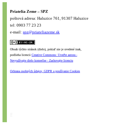
Priatelia Zeme – SPZ
poštová adresa: Haluzice 761, 91307 Haluzice
tel: 0903 77 23 23
e-mail:
spz@priateliazeme.sk
Obsah týchto stránok (dielo), pokiaľ nie je uvedené inak,
podlieha licencii
Creative Commons: Uveďte autora -
Nevyužívajte dielo komerčne - Zachovajte licenciu
Ochrana osobných údajov, GDPR a používanie Cookies
#