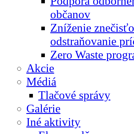
Podpora odbornéh
občanov
Zníženie znečisťo
odstraňovanie prí
Zero Waste progr
Akcie
Médiá
Tlačové správy
Galérie
Iné aktivity