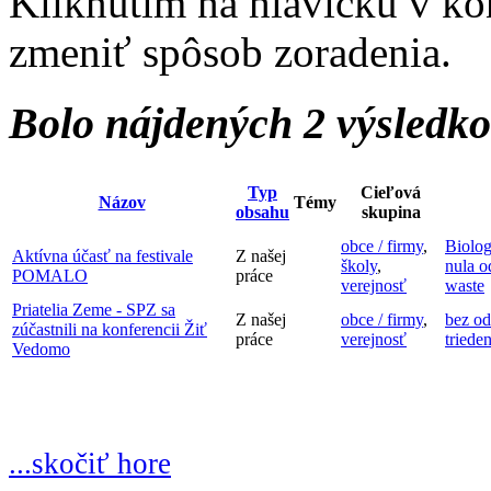
Kliknutím na hlavičku v ko
zmeniť spôsob zoradenia.
Bolo nájdených 2 výsledk
Typ
Cieľová
Názov
Témy
obsahu
skupina
obce / firmy
,
Biolo
Aktívna účasť na festivale
Z našej
školy
,
nula 
POMALO
práce
verejnosť
waste
Priatelia Zeme - SPZ sa
Z našej
obce / firmy
,
bez o
zúčastnili na konferencii Žiť
práce
verejnosť
triede
Vedomo
...skočiť hore